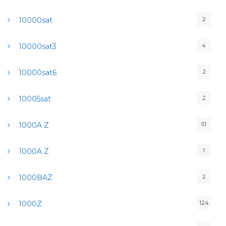
2
10000sat
4
10000sat3
2
10000sat6
2
10005sat
51
1000A Z
1
1000A Z
2
1000BAZ
124
1000Z