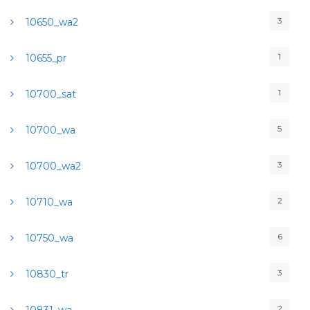
3
10650_wa2
1
10655_pr
1
10700_sat
5
10700_wa
3
10700_wa2
2
10710_wa
6
10750_wa
3
10830_tr
2