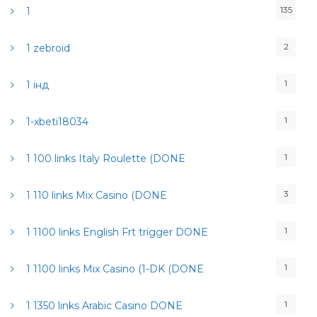
135
1
2
1 zebroid
1
1 інд
1
1-xbeti18034
1
1 100 links Italy Roulette (DONE
3
1 110 links Mix Casino (DONE
1
1 1100 links English Frt trigger DONE
1
1 1100 links Mix Casino (1-DK (DONE
1
1 1350 links Arabic Casino DONE