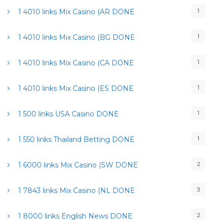
1
1 4010 links Mix Casino (AR DONE
1
1 4010 links Mix Casino (BG DONE
1
1 4010 links Mix Casino (CA DONE
1
1 4010 links Mix Casino (ES DONE
1
1 500 links USA Casino DONE
1
1 550 links Thailand Betting DONE
2
1 6000 links Mix Casino (SW DONE
3
1 7843 links Mix Casino (NL DONE
2
1 8000 links English News DONE