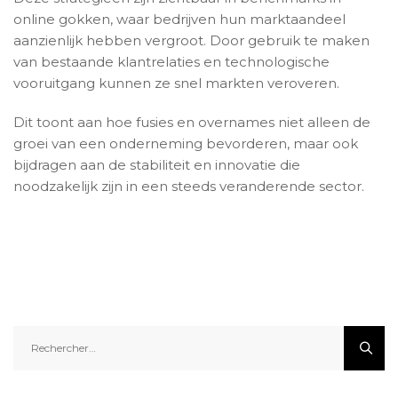
online gokken, waar bedrijven hun marktaandeel
aanzienlijk hebben vergroot. Door gebruik te maken
van bestaande klantrelaties en technologische
vooruitgang kunnen ze snel markten veroveren.
Dit toont aan hoe fusies en overnames niet alleen de
groei van een onderneming bevorderen, maar ook
bijdragen aan de stabiliteit en innovatie die
noodzakelijk zijn in een steeds veranderende sector.
R
e
c
h