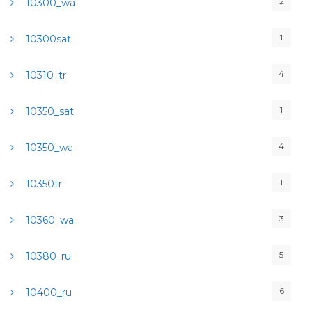
2
10300_wa
1
10300sat
4
10310_tr
1
10350_sat
4
10350_wa
1
10350tr
3
10360_wa
5
10380_ru
6
10400_ru