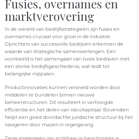
Fusies, overnames en
marktverovering
In de wereld van bedrijfsstrategieën zijn fusies en
overnames cruciaal voor groei in de industrie.
Oprichters van succesvolle bedrijven erkennen de
waarde van strategische samenwerkingen. Een
voorbeeld is het samengaan van twee bedrijven met
een sterke bedrijfsgeschiedenis, wat leidt tot
belangrijke mijlpalen.
Productinnovaties kunnen versneld worden door
middelen te bundelen binnen nieuwe
beheerstructuren. Dit resulteert in verhoogde
efficiëntie en het delen van risicokapitaal. Bovendien
helpt een goed doordachte juridische structuur bij het
navigeren door mazen in regelgeving.
Deze strategieën zijn zichtbaar in benchmarks in