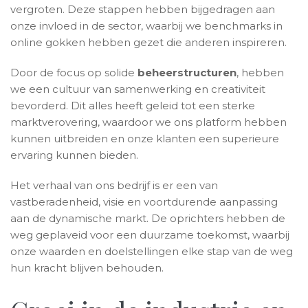
vergroten. Deze stappen hebben bijgedragen aan
onze invloed in de sector, waarbij we benchmarks in
online gokken hebben gezet die anderen inspireren.
Door de focus op solide
beheerstructuren
, hebben
we een cultuur van samenwerking en creativiteit
bevorderd. Dit alles heeft geleid tot een sterke
marktverovering, waardoor we ons platform hebben
kunnen uitbreiden en onze klanten een superieure
ervaring kunnen bieden.
Het verhaal van ons bedrijf is er een van
vastberadenheid, visie en voortdurende aanpassing
aan de dynamische markt. De oprichters hebben de
weg geplaveid voor een duurzame toekomst, waarbij
onze waarden en doelstellingen elke stap van de weg
hun kracht blijven behouden.