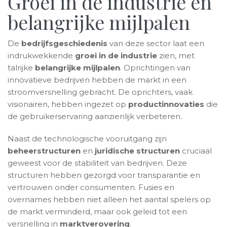
Groei in de industrie en
belangrijke mijlpalen
De
bedrijfsgeschiedenis
van deze sector laat een
indrukwekkende
groei in de industrie
zien, met
talrijke
belangrijke mijlpalen
. Oprichtingen van
innovatieve bedrijven hebben de markt in een
stroomversnelling gebracht. De oprichters, vaak
visionairen, hebben ingezet op
productinnovaties
die
de gebruikerservaring aanzienlijk verbeteren.
Naast de technologische vooruitgang zijn
beheerstructuren
en
juridische structuren
cruciaal
geweest voor de stabiliteit van bedrijven. Deze
structuren hebben gezorgd voor transparantie en
vertrouwen onder consumenten. Fusies en
overnames hebben niet alleen het aantal spelers op
de markt verminderd, maar ook geleid tot een
versnelling in
marktverovering
.