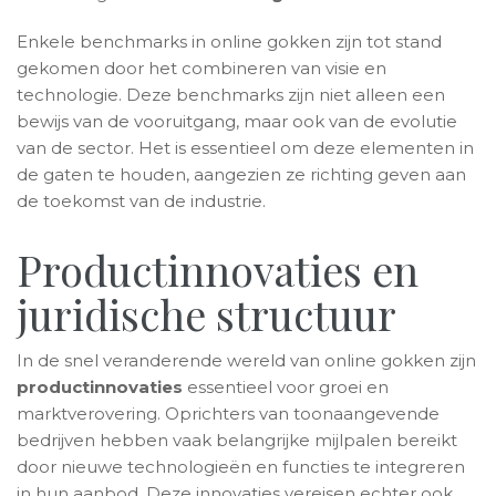
Enkele benchmarks in online gokken zijn tot stand
gekomen door het combineren van visie en
technologie. Deze benchmarks zijn niet alleen een
bewijs van de vooruitgang, maar ook van de evolutie
van de sector. Het is essentieel om deze elementen in
de gaten te houden, aangezien ze richting geven aan
de toekomst van de industrie.
Productinnovaties en
juridische structuur
In de snel veranderende wereld van online gokken zijn
productinnovaties
essentieel voor groei en
marktverovering. Oprichters van toonaangevende
bedrijven hebben vaak belangrijke mijlpalen bereikt
door nieuwe technologieën en functies te integreren
in hun aanbod. Deze innovaties vereisen echter ook