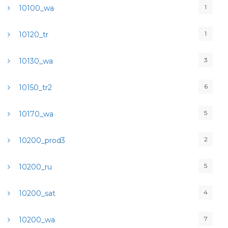
1
10100_wa
1
10120_tr
3
10130_wa
6
10150_tr2
5
10170_wa
2
10200_prod3
5
10200_ru
4
10200_sat
7
10200_wa