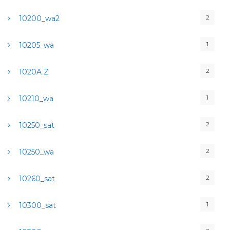
2
10200_wa2
1
10205_wa
2
1020A Z
1
10210_wa
2
10250_sat
2
10250_wa
2
10260_sat
1
10300_sat