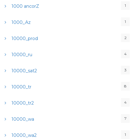
1
1000 ancorZ
1
1000_Az
2
10000_prod
4
10000_ru
3
10000_sat2
8
10000_tr
4
10000_tr2
7
10000_wa
1
10000_wa2