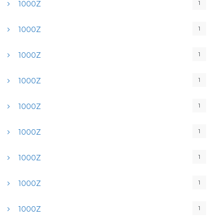
1
1000Z
1
1000Z
1
1000Z
1
1000Z
1
1000Z
1
1000Z
1
1000Z
1
1000Z
1
1000Z