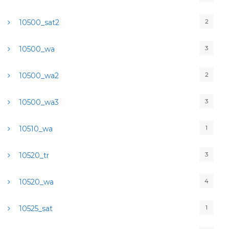
2
10500_sat2
3
10500_wa
2
10500_wa2
3
10500_wa3
1
10510_wa
3
10520_tr
4
10520_wa
1
10525_sat