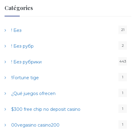
e
Catégories
r
c
h
21
! Без
e
r
2
! Без рубр
:
443
! Без рубрики
1
!Fortune tige
1
¿Qué juegos ofrecen
1
$300 free chip no deposit casino
1
00vegasino casino200