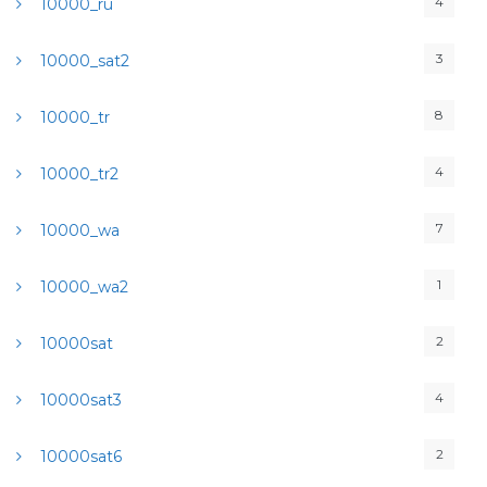
4
10000_ru
3
10000_sat2
8
10000_tr
4
10000_tr2
7
10000_wa
1
10000_wa2
2
10000sat
4
10000sat3
2
10000sat6