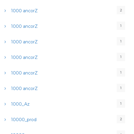
2
1000 ancorZ
1
1000 ancorZ
1
1000 ancorZ
1
1000 ancorZ
1
1000 ancorZ
1
1000 ancorZ
1
1000_Az
2
10000_prod