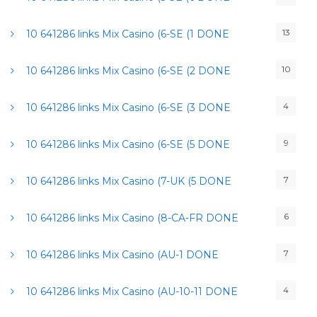
13
10 641286 links Mix Casino (6-SE (1 DONE
10
10 641286 links Mix Casino (6-SE (2 DONE
4
10 641286 links Mix Casino (6-SE (3 DONE
9
10 641286 links Mix Casino (6-SE (5 DONE
7
10 641286 links Mix Casino (7-UK (5 DONE
6
10 641286 links Mix Casino (8-CA-FR DONE
7
10 641286 links Mix Casino (AU-1 DONE
4
10 641286 links Mix Casino (AU-10-11 DONE