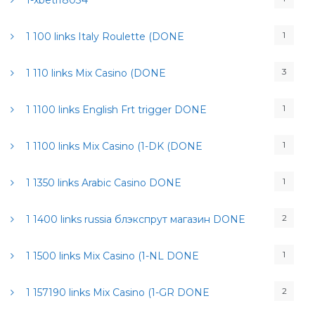
1-xbeti18034
1
1 100 links Italy Roulette (DONE
3
1 110 links Mix Casino (DONE
1
1 1100 links English Frt trigger DONE
1
1 1100 links Mix Casino (1-DK (DONE
1
1 1350 links Arabic Casino DONE
2
1 1400 links russia блэкспрут магазин DONE
1
1 1500 links Mix Casino (1-NL DONE
2
1 157190 links Mix Casino (1-GR DONE