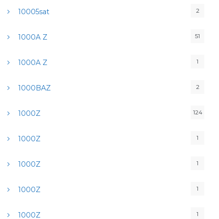
2
10005sat
51
1000A Z
1
1000A Z
2
1000BAZ
124
1000Z
1
1000Z
1
1000Z
1
1000Z
1
1000Z