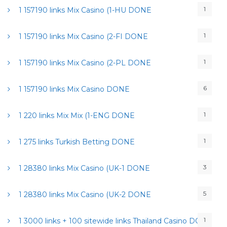
1
1 157190 links Mix Casino (1-HU DONE
1
1 157190 links Mix Casino (2-FI DONE
1
1 157190 links Mix Casino (2-PL DONE
6
1 157190 links Mix Casino DONE
1
1 220 links Mix Mix (1-ENG DONE
1
1 275 links Turkish Betting DONE
3
1 28380 links Mix Casino (UK-1 DONE
5
1 28380 links Mix Casino (UK-2 DONE
1
1 3000 links + 100 sitewide links Thailand Casino DONE