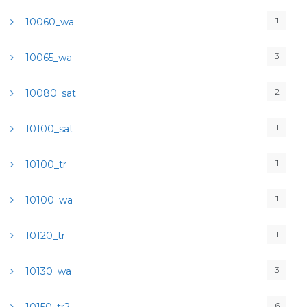
1
10060_wa
3
10065_wa
2
10080_sat
1
10100_sat
1
10100_tr
1
10100_wa
1
10120_tr
3
10130_wa
6