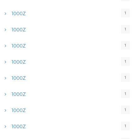
1
1000Z
1
1000Z
1
1000Z
1
1000Z
1
1000Z
1
1000Z
1
1000Z
1
1000Z