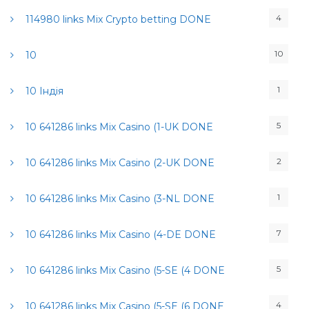
4
114980 links Mix Crypto betting DONE
10
10
1
10 Індія
5
10 641286 links Mix Casino (1-UK DONE
2
10 641286 links Mix Casino (2-UK DONE
1
10 641286 links Mix Casino (3-NL DONE
7
10 641286 links Mix Casino (4-DE DONE
5
10 641286 links Mix Casino (5-SE (4 DONE
4
10 641286 links Mix Casino (5-SE (6 DONE