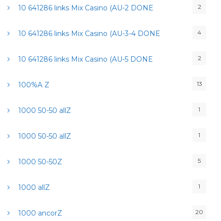
2
10 641286 links Mix Casino (AU-2 DONE
4
10 641286 links Mix Casino (AU-3-4 DONE
2
10 641286 links Mix Casino (AU-5 DONE
13
100%A Z
1
1000 50-50 allZ
1
1000 50-50 allZ
5
1000 50-50Z
1
1000 allZ
20
1000 ancorZ