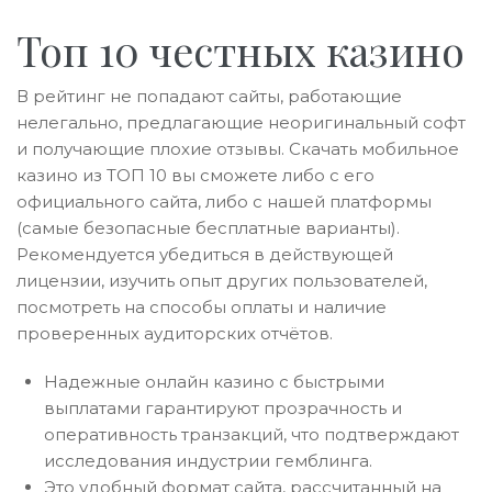
Топ 10 честных казино
В рейтинг не попадают сайты, работающие
нелегально, предлагающие неоригинальный софт
и получающие плохие отзывы. Скачать мобильное
казино из ТОП 10 вы сможете либо с его
официального сайта, либо с нашей платформы
(самые безопасные бесплатные варианты).
Рекомендуется убедиться в действующей
лицензии, изучить опыт других пользователей,
посмотреть на способы оплаты и наличие
проверенных аудиторских отчётов.
Надежные онлайн казино с быстрыми
выплатами гарантируют прозрачность и
оперативность транзакций, что подтверждают
исследования индустрии гемблинга.
Это удобный формат сайта, рассчитанный на