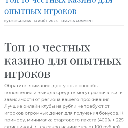
опытных игроков
By
DELEGLISE45
13 AOÛT 2025
LEAVE A COMMENT
Топ 10 честных
казино для опытных
игроков
Обратите внимание, доступные способы
пополнения и вывода средств могут различаться в
зависимости от региона вашего проживания.
Лучшие онлайн клубы на рубли не требуют от
игроков огромных денег для получения бонусов. К
примеру, минималка стартового пакета (400% + 225
фриспинов) в Lev casino начинается от 100 рублей.