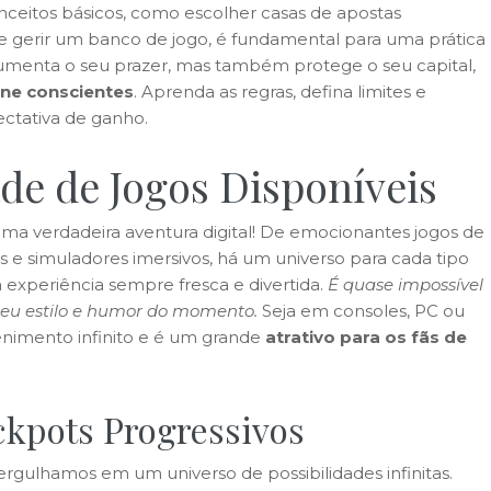
nceitos básicos, como escolher casas de apostas
e gerir um banco de jogo, é fundamental para uma prática
menta o seu prazer, mas também protege o seu capital,
ine conscientes
. Aprenda as regras, defina limites e
ctativa de ganho.
de de Jogos Disponíveis
uma verdadeira aventura digital! De emocionantes jogos de
s e simuladores imersivos, há um universo para cada tipo
xperiência sempre fresca e divertida.
É quase impossível
seu estilo e humor do momento.
Seja em consoles, PC ou
enimento infinito e é um grande
atrativo para os fãs de
ackpots Progressivos
ergulhamos em um universo de possibilidades infinitas.