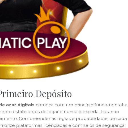
Primeiro Depósito
de azar digitais
começa com um princípio fundamental: a
nto estrito antes de jogar e nunca o exceda, tratando
nimento. Compreender as regras e probabilidades de cada
Priorize plataformas licenciadas e com selos de segurança