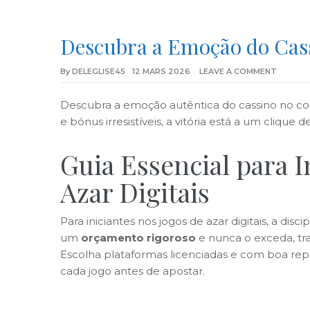
Descubra a Emoção do Cas
By
DELEGLISE45
12 MARS 2026
LEAVE A COMMENT
Descubra a emoção autêntica do cassino no co
e bónus irresistíveis, a vitória está a um clique de
Guia Essencial para I
Azar Digitais
Para iniciantes nos jogos de azar digitais, a dis
um
orçamento rigoroso
e nunca o exceda, tr
Escolha plataformas licenciadas e com boa re
cada jogo antes de apostar.