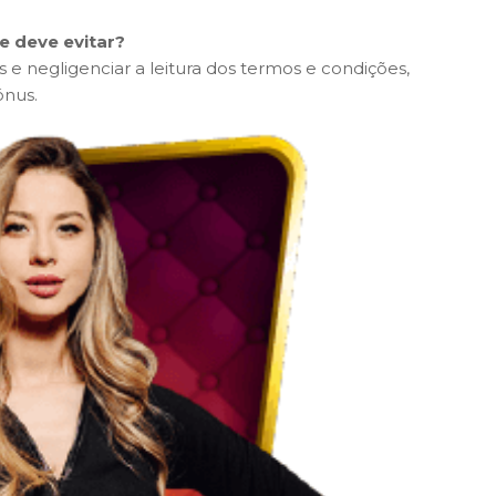
e deve evitar?
e negligenciar a leitura dos termos e condições,
ónus.