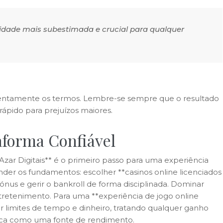
lidade mais subestimada e crucial para qualquer
atentamente os termos. Lembre-se sempre que o resultado
rápido para prejuízos maiores.
forma Confiável
 Azar Digitais** é o primeiro passo para uma experiência
er os fundamentos: escolher **casinos online licenciados
nus e gerir o bankroll de forma disciplinada. Dominar
tretenimento. Para uma **experiência de jogo online
 limites de tempo e dinheiro, tratando qualquer ganho
nca como uma fonte de rendimento.