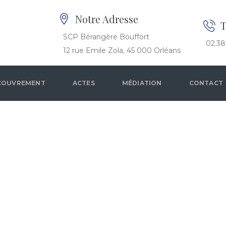
Notre Adresse
T
SCP Bérangère Bouffort
02.38
12 rue Emile Zola, 45 000 Orléans
COUVREMENT
ACTES
MÉDIATION
CONTACT
:
2) 7645 links Mix Casin
asino (9-PT) DONE