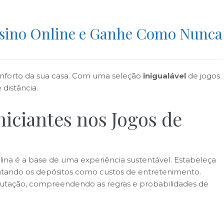
sino Online e Ganhe Como Nunca
nforto da sua casa. Com uma seleção
inigualável
de jogos
 distância.
niciantes nos Jogos de
ciplina é a base de uma experiência sustentável. Estabeleça
atando os depósitos como custos de entretenimento.
putação, compreendendo as regras e probabilidades de