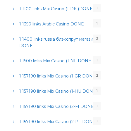
1
1 1100 links Mix Casino (1-DK (DONE
1
1 1350 links Arabic Casino DONE
2
1 1400 links russia блэкспрут магазин
DONE
1
1 1500 links Mix Casino (1-NL DONE
2
1 157190 links Mix Casino (1-GR DONE
1
1 157190 links Mix Casino (1-HU DONE
1
1 157190 links Mix Casino (2-FI DONE
1
1 157190 links Mix Casino (2-PL DONE