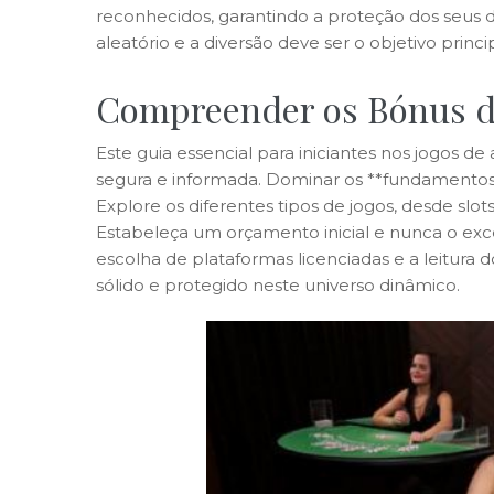
reconhecidos, garantindo a proteção dos seus 
aleatório e a diversão deve ser o objetivo princip
Compreender os Bónus d
Este guia essencial para iniciantes nos jogos de
segura e informada. Dominar os **fundamentos d
Explore os diferentes tipos de jogos, desde slo
Estabeleça um orçamento inicial e nunca o exc
escolha de plataformas licenciadas e a leitur
sólido e protegido neste universo dinâmico.