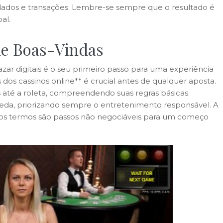
dados e transações. Lembre-se sempre que o resultado é
al.
e Boas-Vindas
 azar digitais é o seu primeiro passo para uma experiência
os cassinos online** é crucial antes de qualquer aposta.
ts até a roleta, compreendendo suas regras básicas.
eda, priorizando sempre o entretenimento responsável. A
a dos termos são passos não negociáveis para um começo