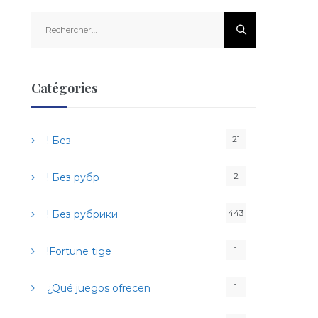
R
e
c
h
e
Catégories
r
c
h
21
! Без
e
r
2
! Без рубр
:
443
! Без рубрики
1
!Fortune tige
1
¿Qué juegos ofrecen