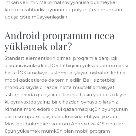
imkan verilmir. Maksimal səviyyəni isə bukmeyker
kontoru rəhbərliyi oyunun populyarlığı və mümkün
uduşa görə müəyyənləşdirir.
Android proqramını necə
yükləmək olar?
Standart elementlərin olması proqramla qarşılıqlı
əlaqəni asanlaşdırır. İOS tətbiqinin yüksək performansı
hətta İOS əməliyyat sistemi ilə işləyən nisbətən köhnə
mobil qadcetlərdə də təmin edilir. Bəli, siz tətbiqi
məhdud sayda cihazda, hətta müxtəlif əməliyyat
sistemlərində quraşdıra bilərsiniz. Lakin yadda saxlayın
ki, eyni vaxtda yalnız bir cihazdan oynaya bilərsiniz.
İdmana mərc edərək pul qazanmaq üçün oyunçunun
daim kompüter başında olmasına ehtiyac yoxdur.
Mostbet bukmeker kontoru Android və iOS cihazları
üçün yükləmək mümkün olan mobil proqram