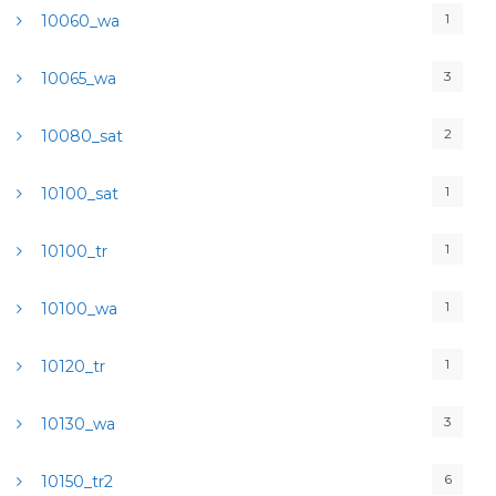
1
10060_wa
3
10065_wa
2
10080_sat
1
10100_sat
1
10100_tr
1
10100_wa
1
10120_tr
3
10130_wa
6
10150_tr2