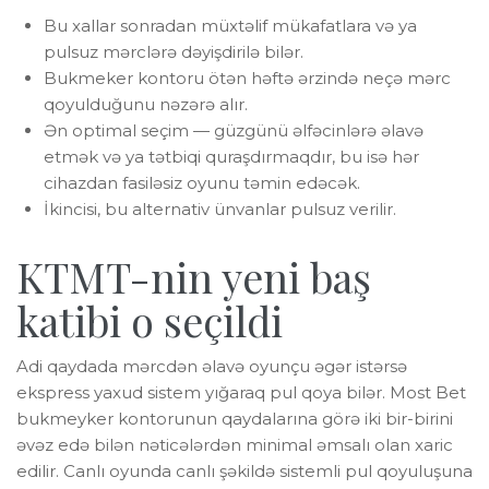
Bu xallar sonradan müxtəlif mükafatlara və ya
pulsuz mərclərə dəyişdirilə bilər.
Bukmeker kontoru ötən həftə ərzində neçə mərc
qoyulduğunu nəzərə alır.
Ən optimal seçim — güzgünü əlfəcinlərə əlavə
etmək və ya tətbiqi quraşdırmaqdır, bu isə hər
cihazdan fasiləsiz oyunu təmin edəcək.
İkincisi, bu alternativ ünvanlar pulsuz verilir.
KTMT-nin yeni baş
katibi o seçildi
Adi qaydada mərcdən əlavə oyunçu əgər istərsə
ekspress yaxud sistem yığaraq pul qoya bilər. Most Bet
bukmeyker kontorunun qaydalarına görə iki bir-birini
əvəz edə bilən nəticələrdən minimal əmsalı olan xaric
edilir. Canlı oyunda canlı şəkildə sistemli pul qoyuluşuna