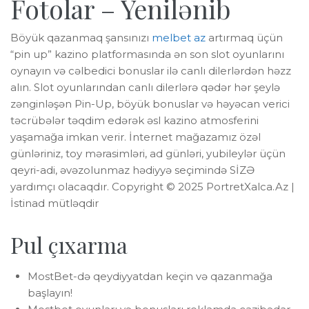
Fotolar – Yenilənib
Böyük qazanmaq şansınızı
melbet az
artırmaq üçün
“pin up” kazino platformasında ən son slot oyunlarını
oynayın və cəlbedici bonuslar ilə canlı dilerlərdən həzz
alın. Slot oyunlarından canlı dilerlərə qədər hər şeylə
zənginləşən Pin-Up, böyük bonuslar və həyəcan verici
təcrübələr təqdim edərək əsl kazino atmosferini
yaşamağa imkan verir. İnternet mağazamız özəl
günləriniz, toy mərasimləri, ad günləri, yubileylər üçün
qeyri-adi, əvəzolunmaz hədiyyə seçimində SİZƏ
yardımçı olacaqdır. Copyright © 2025 PortretXalca.Az |
İstinad mütləqdir
Pul çıxarma
MostBet-də qeydiyyatdan keçin və qazanmağa
başlayın!