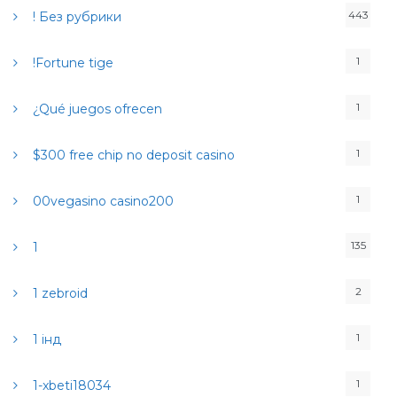
443
! Без рубрики
1
!Fortune tige
1
¿Qué juegos ofrecen
1
$300 free chip no deposit casino
1
00vegasino casino200
135
1
2
1 zebroid
1
1 інд
1
1-xbeti18034