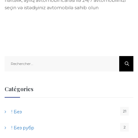
həftəlik, aylıq avtomobil icarəsi ilə 24/7 avtomobilinizi
seçin və istədiyiniz avtomobilə sahib olun
R
e
c
h
e
Catégories
r
c
h
21
! Без
e
r
2
! Без рубр
: