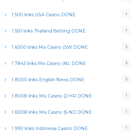
1
1 500 links USA Casino DONE
1
1 550 links Thailand Betting DONE
2
1 6000 links Mix Casino (SW DONE
3
1 7843 links Mix Casino (NL DONE
2
1 8000 links English News DONE
1
1 8008 links Mix Casino (2-HR DONE
1
1 8008 links Mix Casino (5-NO DONE
1
1 990 links Indonesia Casino DONE