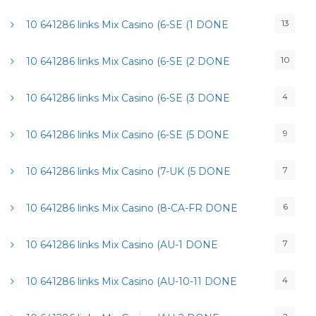
13
10 641286 links Mix Casino (6-SE (1 DONE
10
10 641286 links Mix Casino (6-SE (2 DONE
4
10 641286 links Mix Casino (6-SE (3 DONE
9
10 641286 links Mix Casino (6-SE (5 DONE
7
10 641286 links Mix Casino (7-UK (5 DONE
6
10 641286 links Mix Casino (8-CA-FR DONE
7
10 641286 links Mix Casino (AU-1 DONE
4
10 641286 links Mix Casino (AU-10-11 DONE