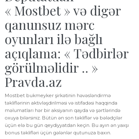
« Mostbet » və digər
qanunsuz mərc
oyunları ilə bağlı
açıqlama: « Tədbirlər
görülməlidir .. »
Pravda.az
Mostbet bukmeyker şirkətinin həvəsləndirmə
təkliflərinin aktivləşdirilməsi və istifadəsi haqqinda
məlumatları hər bir aksiyanın qayda və şərtlərində
oxuya bilərsiniz. Bütün ən son təkliflər və bələdçilər
üçün elə bu gün qeydiyyatdan keçin. Bu ayın ən yaxşı
bonus təklifləri üçün gələnlər qutunuza baxın.