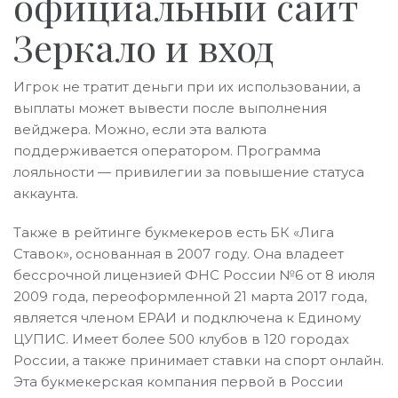
официальный сайт
Зеркало и вход
Игрок не тратит деньги при их использовании, а
выплаты может вывести после выполнения
вейджера. Можно, если эта валюта
поддерживается оператором. Программа
лояльности — привилегии за повышение статуса
аккаунта.
Также в рейтинге букмекеров есть БК «Лига
Ставок», основанная в 2007 году. Она владеет
бессрочной лицензией ФНС России №6 от 8 июля
2009 года, переоформленной 21 марта 2017 года,
является членом ЕРАИ и подключена к Единому
ЦУПИС. Имеет более 500 клубов в 120 городах
России, а также принимает ставки на спорт онлайн.
Эта букмекерская компания первой в России