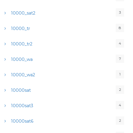
3
10000_sat2
8
10000_tr
4
10000_tr2
7
10000_wa
1
10000_wa2
2
10000sat
4
10000sat3
2
10000sat6