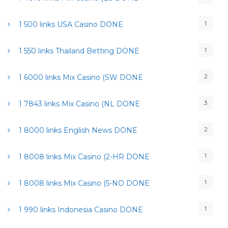
1
1 500 links USA Casino DONE
1
1 550 links Thailand Betting DONE
2
1 6000 links Mix Casino (SW DONE
3
1 7843 links Mix Casino (NL DONE
2
1 8000 links English News DONE
1
1 8008 links Mix Casino (2-HR DONE
1
1 8008 links Mix Casino (5-NO DONE
1
1 990 links Indonesia Casino DONE