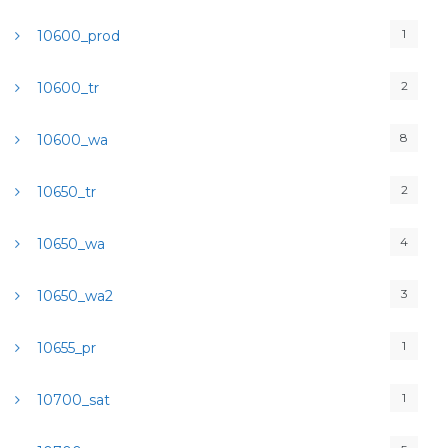
1
10600_prod
2
10600_tr
8
10600_wa
2
10650_tr
4
10650_wa
3
10650_wa2
1
10655_pr
1
10700_sat