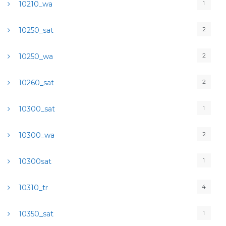
1
10210_wa
2
10250_sat
2
10250_wa
2
10260_sat
1
10300_sat
2
10300_wa
1
10300sat
4
10310_tr
1
10350_sat