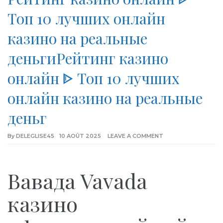
Топ 10 лучших онлайн
казино на реальные
деньгиРейтинг казино
онлайн ᐈ Топ 10 лучших
онлайн казино на реальные
деньг
By
DELEGLISE45
10 AOÛT 2025
LEAVE A COMMENT
Вавада Vavada
казино