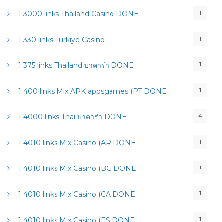
1
1 3000 links Thailand Casino DONE
1
1 330 links Turkiye Casino
1
1 375 links Thailand บาคาร่า DONE
1
1 400 links Mix APK appsgames (PT DONE
4
1 4000 links Thai บาคาร่า DONE
1
1 4010 links Mix Casino (AR DONE
1
1 4010 links Mix Casino (BG DONE
1
1 4010 links Mix Casino (CA DONE
1
1 4010 links Mix Casino (ES DONE