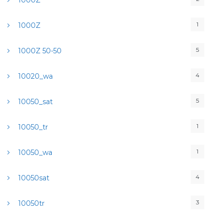
1000Z
1
1000Z
5
1000Z 50-50
4
10020_wa
5
10050_sat
1
10050_tr
1
10050_wa
4
10050sat
3
10050tr