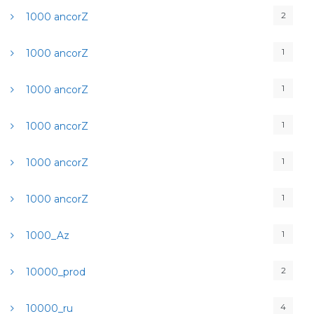
2
1000 ancorZ
1
1000 ancorZ
1
1000 ancorZ
1
1000 ancorZ
1
1000 ancorZ
1
1000 ancorZ
1
1000_Az
2
10000_prod
4
10000_ru