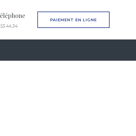
éléphone
PAIEMENT EN LIGNE
.53.44.34