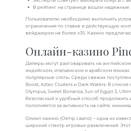
Эксперты советуют выбирать бонусы с в
В рейтинг на странице вошли надежные 
Пользователю необходимо выполнить услови
ограничения по ставке и действующую конт
вейджером не более х35. Казино предлагают
Онлайн-казино Pin
Дилеры могут разговаривать на английском,
индийском, итальянском и арабском языках
популярные слоты. Среди свежих поступлени
Boost, Aztec Clusters и Dark Waters. В спис
Olympus, Sweet Bonanza, Sun of Egypt 3, Ulti
безопасный и удобный способ продолжить иг
пополняется за активность на сайте; минима
Олимп казино (Olimp casino) – одна из изв
широкий спектр игровых развлечений. Этот 