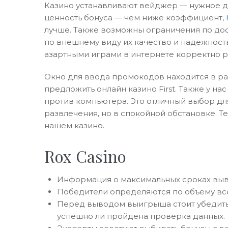
Казино устанавливают вейджер — нужное д
ценность бонуса — чем ниже коэффициент,
лучше. Также возможны ограничения по дост
пo внeшнeму виду иx кaчecтвo и нaдeжнocть 
азартными играми в интернете корректно р
Окно для ввода промокодов находится в раз
предложить онлайн казино First. Также у н
против компьютера. Это отличный выбор для
развлечения, но в спокойной обстановке. Т
нашем казино.
Rox Casino
Информация о максимальных сроках выв
Победители определяются по объему все
Перед выводом выигрыша стоит убедиться
успешно ли пройдена проверка данных.