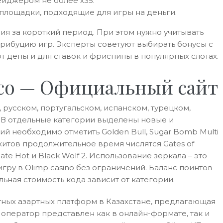
ейджером не более х35.
площадки, подходящие для игры на деньги.
я за короткий период. При этом нужно учитывать
рибуцию игр. Эксперты советуют выбирать бонусы с
 деньги для ставок и фриспины в популярных слотах.
co — Официальный сайт
 русском, португальском, испанском, турецком,
. В отдельные категории выделены новые и
й необходимо отметить Golden Bull, Sugar Bomb Multi
ке хитов продолжительное время числятся Gates of
mate Hot и Black Wolf 2. Использование зеркала – это
ру в Olimp casino без ограничений. Баланс поинтов
льная стоимость кода зависит от категории.
естных азартных платформ в Казахстане, предлагающая
оператор представлен как в онлайн-формате, так и