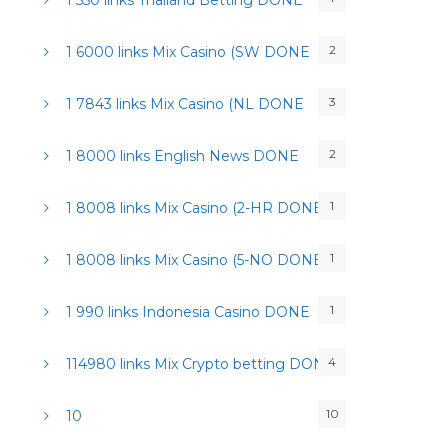
1 550 links Thailand Betting DONE
2
1 6000 links Mix Casino (SW DONE
3
1 7843 links Mix Casino (NL DONE
2
1 8000 links English News DONE
1
1 8008 links Mix Casino (2-HR DONE
1
1 8008 links Mix Casino (5-NO DONE
1
1 990 links Indonesia Casino DONE
4
114980 links Mix Crypto betting DONE
10
10