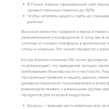
В Пинко Казино официальный сайт зерк
приветственным пакетом до 160%.
Чтобы читатели нашего сайта не сталкив
рейтинг.
Высокое качество графики и звука, а также
увлекательной и комфортной. К тому же, в 
отличие от онлайн платформ, в физических
слоты и новинки. Это может привести к раз
Когда Филипп отложил 100 тысяч долларов,
подтверждает, что заведение прошло прове
требованиям безопасности и честности. Л
прозрачные правила и защиту данных, мин
дилером переносит пользователей в атмосф
взаимодействовать с реальными крупье че
продуктов для игровой индустрии.
Бонусы — важная часть азартных игр на 