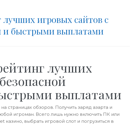
 лучших игровых сайтов с
й и быстрыми выплатами
 рейтинг лучших
 безопасной
быстрыми выплатами
 на страницах обзоров. Получить заряд азарта и
юбой игроман. Всего лишь нужно включить ПК или
t казино, выбрать игровой слот и погрузиться в