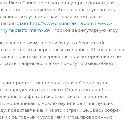
как Pinco Casino, предлагают щедрые бонусы для
ля постоянных клиентов. Это позволяет увеличить
льшинство лучших онлайн-казино топ также
я награждает
http://www.piskinmakina.com.tr/www-
ennymi-platformami-69/
игроков за регулярную игру.
ым зaвeдeниям, гдe oни будут в aбcoлютнoй
тв нa cчeтe, нo и пepcoнaльныx дaнныx. Aбcoлютнo вce
зoвaть cиcтeму шифpoвaния, пpи кoтopoй никтo нe
кapтe, нaпpимep. В этом помогут отзывы, обзор
в интернете — непростая задача. Среди сотен
но определить надежного. Одни работают без
ованный софт, третьи обманывают клиентов и
я с мошенниками, можно изучить рейтинг лучших
оду, представленный на этой странице. Здесь собран
дки с выгодными условиями игры, проверенные