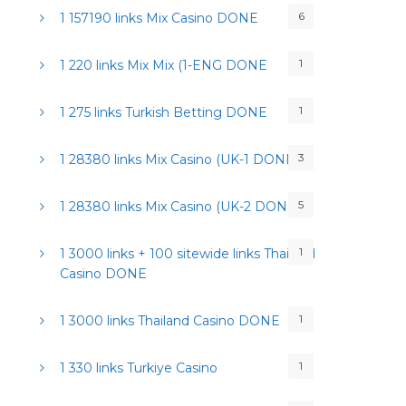
6
1 157190 links Mix Casino DONE
1
1 220 links Mix Mix (1-ENG DONE
1
1 275 links Turkish Betting DONE
3
1 28380 links Mix Casino (UK-1 DONE
5
1 28380 links Mix Casino (UK-2 DONE
1
1 3000 links + 100 sitewide links Thailand
Casino DONE
1
1 3000 links Thailand Casino DONE
1
1 330 links Turkiye Casino