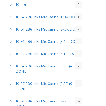
1
10 Індія
5
10 641286 links Mix Casino (1-UK DONE
2
10 641286 links Mix Casino (2-UK DONE
1
10 641286 links Mix Casino (3-NL DONE
7
10 641286 links Mix Casino (4-DE DONE
5
10 641286 links Mix Casino (5-SE (4
DONE
4
10 641286 links Mix Casino (5-SE (6
DONE
13
10 641286 links Mix Casino (6-SE (1