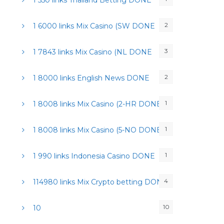
1 550 links Thailand Betting DONE
2
1 6000 links Mix Casino (SW DONE
3
1 7843 links Mix Casino (NL DONE
2
1 8000 links English News DONE
1
1 8008 links Mix Casino (2-HR DONE
1
1 8008 links Mix Casino (5-NO DONE
1
1 990 links Indonesia Casino DONE
4
114980 links Mix Crypto betting DONE
10
10