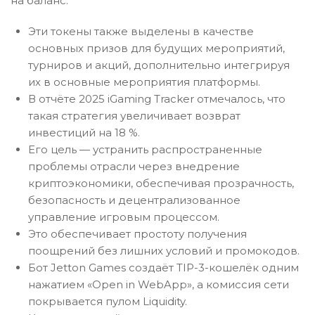
на баланс.
Эти токены также выделены в качестве
основных призов для будущих мероприятий,
турниров и акций, дополнительно интегрируя
их в основные мероприятия платформы.
В отчёте 2025 iGaming Tracker отмечалось, что
такая стратегия увеличивает возврат
инвестиций на 18 %.
Его цель — устранить распространенные
проблемы отрасли через внедрение
криптоэкономики, обеспечивая прозрачность,
безопасность и децентрализованное
управление игровым процессом.
Это обеспечивает простоту получения
поощрений без лишних условий и промокодов.
Бот Jetton Games создаёт TIP-3-кошелёк одним
нажатием «Open in WebApp», а комиссия сети
покрывается пулом Liquidity.