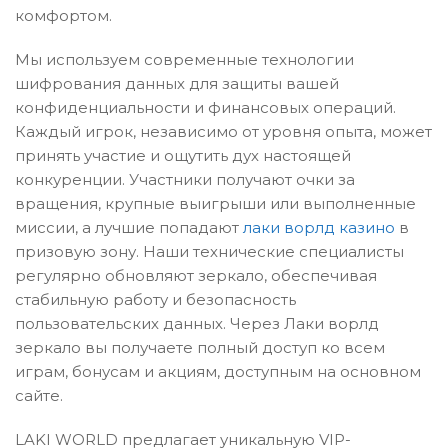
комфортом.
Мы используем современные технологии
шифрования данных для защиты вашей
конфиденциальности и финансовых операций.
Каждый игрок, независимо от уровня опыта, может
принять участие и ощутить дух настоящей
конкуренции. Участники получают очки за
вращения, крупные выигрыши или выполненные
миссии, а лучшие попадают
лаки ворлд казино
в
призовую зону. Наши технические специалисты
регулярно обновляют зеркало, обеспечивая
стабильную работу и безопасность
пользовательских данных. Через Лаки ворлд
зеркало вы получаете полный доступ ко всем
играм, бонусам и акциям, доступным на основном
сайте.
LAKI WORLD предлагает уникальную VIP-