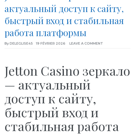
актуальный доступ к сайту,
быстрый вход и стабильная
работа платформы
By
DELEGLISE45
19 FÉVRIER 2026
LEAVE A COMMENT
Jetton Casino зеркало
— актуальный
доступ к сайту,
быстрый вход и
стабильная работа