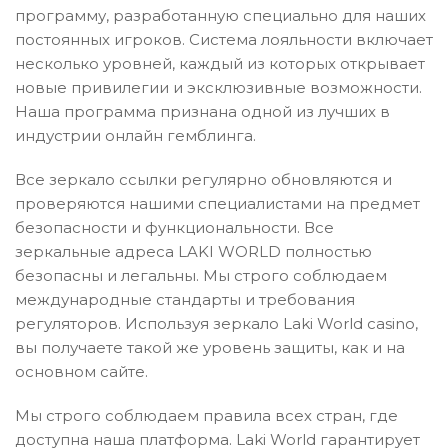
программу, разработанную специально для наших
постоянных игроков. Система лояльности включает
несколько уровней, каждый из которых открывает
новые привилегии и эксклюзивные возможности.
Наша программа признана одной из лучших в
индустрии онлайн гемблинга.
Все зеркало ссылки регулярно обновляются и
проверяются нашими специалистами на предмет
безопасности и функциональности. Все
зеркальные адреса LAKI WORLD полностью
безопасны и легальны. Мы строго соблюдаем
международные стандарты и требования
регуляторов. Используя зеркало Laki World casino,
вы получаете такой же уровень защиты, как и на
основном сайте.
Мы строго соблюдаем правила всех стран, где
доступна наша платформа. Laki World гарантирует