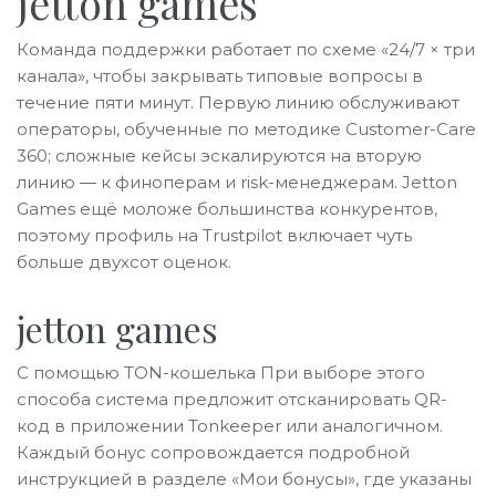
jetton games
Команда поддержки работает по схеме «24/7 × три
канала», чтобы закрывать типовые вопросы в
течение пяти минут. Первую линию обслуживают
операторы, обученные по методике Customer-Care
360; сложные кейсы эскалируются на вторую
линию — к финоперам и risk-менеджерам. Jetton
Games ещё моложе большинства конкурентов,
поэтому профиль на Trustpilot включает чуть
больше двухсот оценок.
jetton games
С помощью TON-кошелька При выборе этого
способа система предложит отсканировать QR-
код в приложении Tonkeeper или аналогичном.
Каждый бонус сопровождается подробной
инструкцией в разделе «Мои бонусы», где указаны