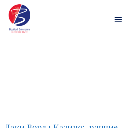
Category Archives:
2000Z
→
→
→
Blog Large Image
ptsmup.ru
2000Z
Лаки Ворлд Казино: лучшие