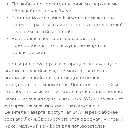
По любым вопросам, связанным с зеркалами,
обращайтесь в онлайн-чат.
Этот промокод casino laki world поможет вам
сразу погрузиться в мир азартных развлечений
с максимальной выгодой.
Все зеркала полностью безопасны и
предоставляют тот же функционал, что и
основной сайт.
Лаки ворлд авиатор также предлагает функцию
автоматической игры, где можно настроить
автоматический кешаут при достижении
определенного множителя. Достаточно перейти
по рабочей ссылке — и перед вами полная версия
казино со всеми функциями. LAKI WORLD Casino —
это премиальная игровая платформа для
ценителей азарта, доступная 24/7 через рабочее
зеркало Лаки. Здесь сочетаются адреналин игры и
максимальный комфорт для пользователей.