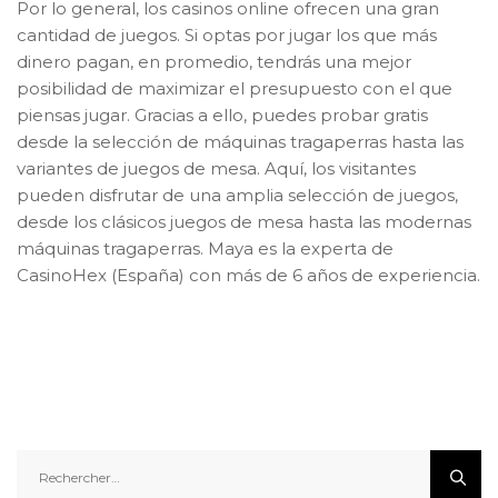
Por lo general, los casinos online ofrecen una gran
cantidad de juegos. Si optas por jugar los que más
dinero pagan, en promedio, tendrás una mejor
posibilidad de maximizar el presupuesto con el que
piensas jugar. Gracias a ello, puedes probar gratis
desde la selección de máquinas tragaperras hasta las
variantes de juegos de mesa. Aquí, los visitantes
pueden disfrutar de una amplia selección de juegos,
desde los clásicos juegos de mesa hasta las modernas
máquinas tragaperras. Maya es la experta de
CasinoHex (España) con más de 6 años de experiencia.
R
e