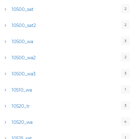
2
10500_sat
2
10500_sat2
3
10500_wa
2
10500_wa2
3
10500_wa3
1
10510_wa
3
10520_tr
4
10520_wa
1
10525_sat