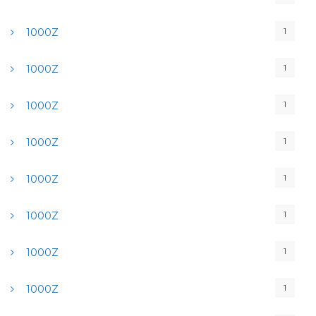
1
1000Z
1
1000Z
1
1000Z
1
1000Z
1
1000Z
1
1000Z
1
1000Z
1
1000Z