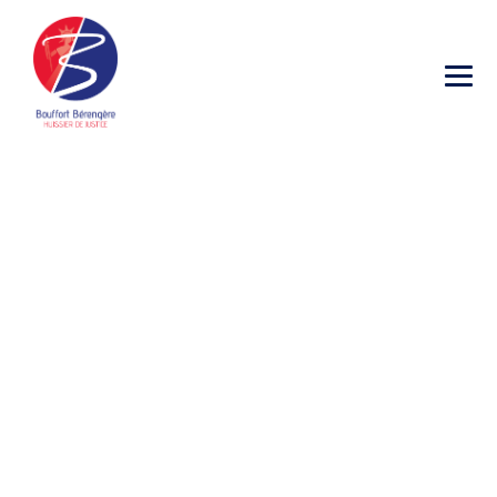
Category Archives:
shishaparadise.es x2
→
→
Blog Large Image
shishaparadise.es x2