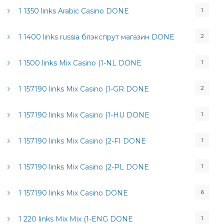
1
1 1350 links Arabic Casino DONE
2
1 1400 links russia блэкспрут магазин DONE
1
1 1500 links Mix Casino (1-NL DONE
2
1 157190 links Mix Casino (1-GR DONE
1
1 157190 links Mix Casino (1-HU DONE
1
1 157190 links Mix Casino (2-FI DONE
1
1 157190 links Mix Casino (2-PL DONE
6
1 157190 links Mix Casino DONE
1
1 220 links Mix Mix (1-ENG DONE