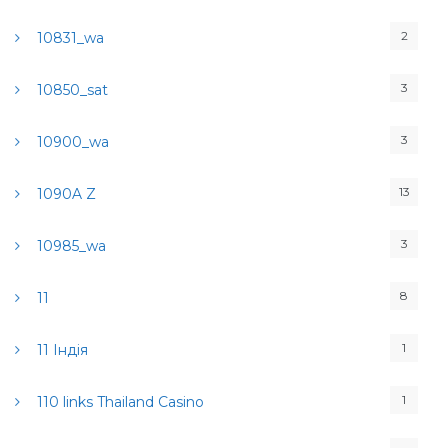
2
10831_wa
3
10850_sat
3
10900_wa
13
1090A Z
3
10985_wa
8
11
1
11 Індія
1
110 links Thailand Casino