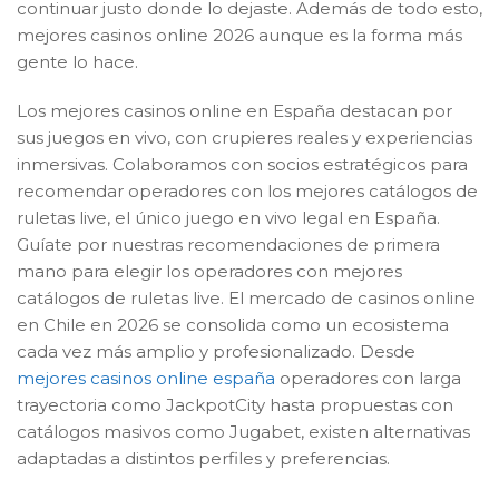
continuar justo donde lo dejaste. Además de todo esto,
mejores casinos online 2026 aunque es la forma más
gente lo hace.
Los mejores casinos online en España destacan por
sus juegos en vivo, con crupieres reales y experiencias
inmersivas. Colaboramos con socios estratégicos para
recomendar operadores con los mejores catálogos de
ruletas live, el único juego en vivo legal en España.
Guíate por nuestras recomendaciones de primera
mano para elegir los operadores con mejores
catálogos de ruletas live. El mercado de casinos online
en Chile en 2026 se consolida como un ecosistema
cada vez más amplio y profesionalizado. Desde
mejores casinos online españa
operadores con larga
trayectoria como JackpotCity hasta propuestas con
catálogos masivos como Jugabet, existen alternativas
adaptadas a distintos perfiles y preferencias.