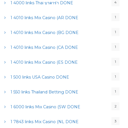
4
1 4000 links Thai บาคาร่า DONE
1
1 4010 links Mix Casino (AR DONE
1
1 4010 links Mix Casino (BG DONE
1
1 4010 links Mix Casino (CA DONE
1
1 4010 links Mix Casino (ES DONE
1
1 500 links USA Casino DONE
1
1 550 links Thailand Betting DONE
2
1 6000 links Mix Casino (SW DONE
3
1 7843 links Mix Casino (NL DONE