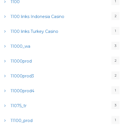
1
1100
2
1100 links Indonesia Casino
1
1100 links Turkey Casino
3
11000_wa
2
11000prod
2
11000prod3
1
11000prod4
3
11075_tr
1
11100_prod