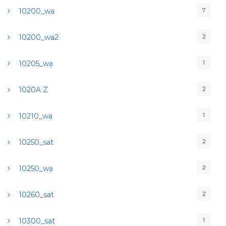
7
10200_wa
2
10200_wa2
1
10205_wa
2
1020A Z
1
10210_wa
2
10250_sat
2
10250_wa
2
10260_sat
1
10300_sat