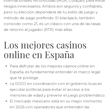
internacionales reconocidas (MGA, Curaçao) para evitar
riesgos innecesarios. Ambos son seguros y confiables,
pero tu elección dependerá de tu estilo de juego y
método de pago preferido. El blackjack, también
conocido como 21, es un clásico con una de las tasas
de retorno al jugador (RTP) más altas.
Los mejores casinos
online en España
Para disfrutar de los mejores casinos online en
España, es fundamental entender el marco legal
que te protege.
La DGOJ en coordinación con el gobierno buscan
ejecutar políticas para evitar el acceso a los
menores de edad y prevenir el juego problemático.
El mercado mexicano está en su mejor momento
en 2026 con operadores que entienden las