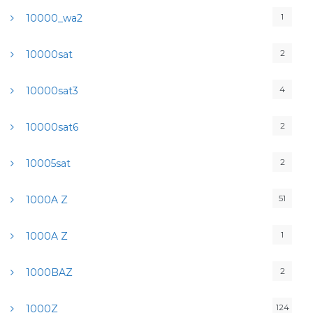
1
10000_wa2
2
10000sat
4
10000sat3
2
10000sat6
2
10005sat
51
1000A Z
1
1000A Z
2
1000BAZ
124
1000Z