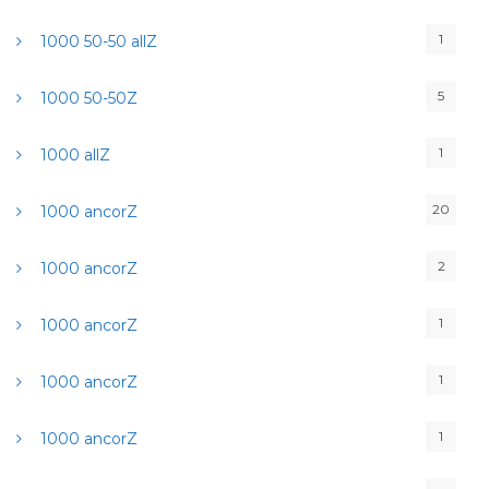
1
1000 50-50 allZ
5
1000 50-50Z
1
1000 allZ
20
1000 ancorZ
2
1000 ancorZ
1
1000 ancorZ
1
1000 ancorZ
1
1000 ancorZ