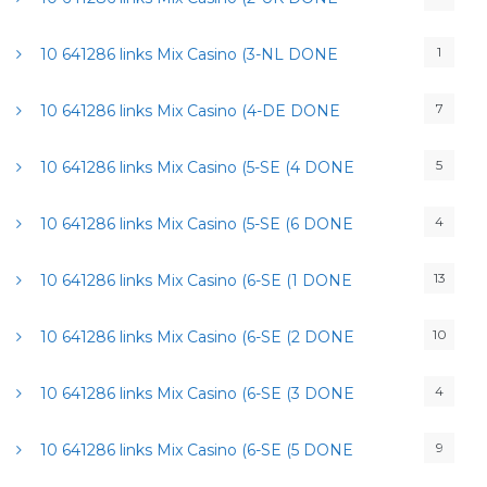
1
10 641286 links Mix Casino (3-NL DONE
7
10 641286 links Mix Casino (4-DE DONE
5
10 641286 links Mix Casino (5-SE (4 DONE
4
10 641286 links Mix Casino (5-SE (6 DONE
13
10 641286 links Mix Casino (6-SE (1 DONE
10
10 641286 links Mix Casino (6-SE (2 DONE
4
10 641286 links Mix Casino (6-SE (3 DONE
9
10 641286 links Mix Casino (6-SE (5 DONE