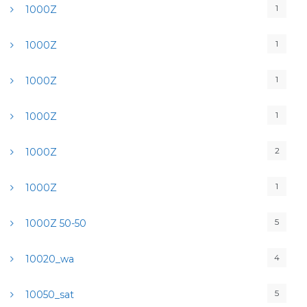
1
1000Z
1
1000Z
1
1000Z
1
1000Z
2
1000Z
1
1000Z
5
1000Z 50-50
4
10020_wa
5
10050_sat