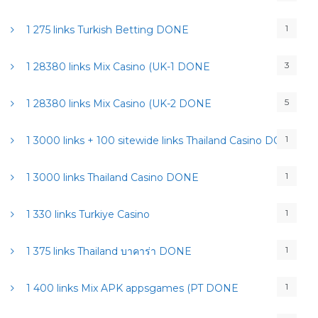
1
1 275 links Turkish Betting DONE
3
1 28380 links Mix Casino (UK-1 DONE
5
1 28380 links Mix Casino (UK-2 DONE
1
1 3000 links + 100 sitewide links Thailand Casino DONE
1
1 3000 links Thailand Casino DONE
1
1 330 links Turkiye Casino
1
1 375 links Thailand บาคาร่า DONE
1
1 400 links Mix APK appsgames (PT DONE