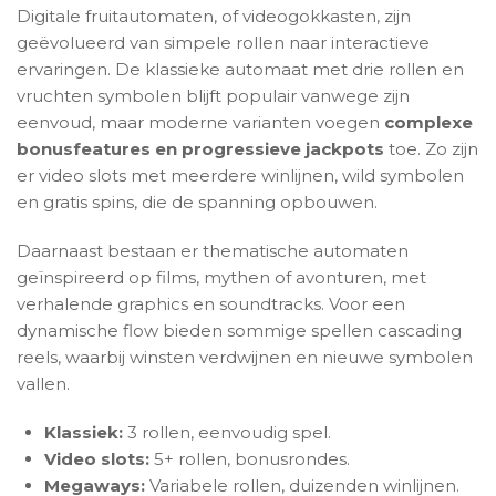
Digitale fruitautomaten, of videogokkasten, zijn
geëvolueerd van simpele rollen naar interactieve
ervaringen. De klassieke automaat met drie rollen en
vruchten symbolen blijft populair vanwege zijn
eenvoud, maar moderne varianten voegen
complexe
bonusfeatures en progressieve jackpots
toe. Zo zijn
er video slots met meerdere winlijnen, wild symbolen
en gratis spins, die de spanning opbouwen.
Daarnaast bestaan er thematische automaten
geïnspireerd op films, mythen of avonturen, met
verhalende graphics en soundtracks. Voor een
dynamische flow bieden sommige spellen cascading
reels, waarbij winsten verdwijnen en nieuwe symbolen
vallen.
Klassiek:
3 rollen, eenvoudig spel.
Video slots:
5+ rollen, bonusrondes.
Megaways:
Variabele rollen, duizenden winlijnen.