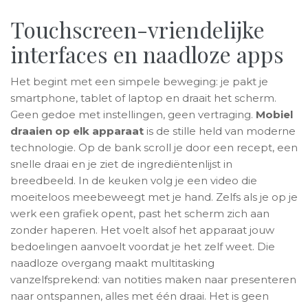
Touchscreen-vriendelijke
interfaces en naadloze apps
Het begint met een simpele beweging: je pakt je
smartphone, tablet of laptop en draait het scherm.
Geen gedoe met instellingen, geen vertraging.
Mobiel
draaien op elk apparaat
is de stille held van moderne
technologie. Op de bank scroll je door een recept, een
snelle draai en je ziet de ingrediëntenlijst in
breedbeeld. In de keuken volg je een video die
moeiteloos meebeweegt met je hand. Zelfs als je op je
werk een grafiek opent, past het scherm zich aan
zonder haperen. Het voelt alsof het apparaat jouw
bedoelingen aanvoelt voordat je het zelf weet. Die
naadloze overgang maakt multitasking
vanzelfsprekend: van notities maken naar presenteren
naar ontspannen, alles met één draai. Het is geen