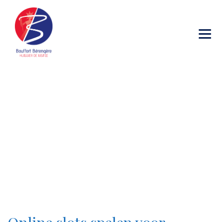
Category Archives:
1)
7843 links Mix
Casino (NL) DONE
→
→
Blog Large Image
1) 7843 links Mix Casino (NL)
DONE