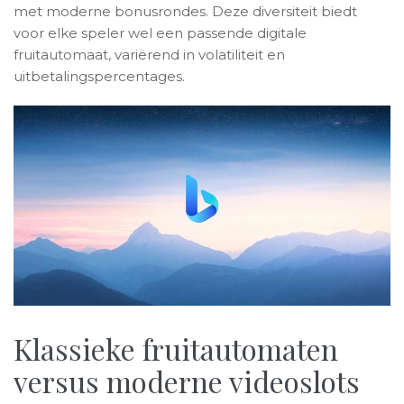
met moderne bonusrondes. Deze diversiteit biedt
voor elke speler wel een passende digitale
fruitautomaat, variërend in volatiliteit en
uitbetalingspercentages.
Klassieke fruitautomaten
versus moderne videoslots