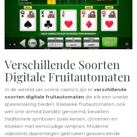
Verschillende Soorten
Digitale Fruitautomaten
In de wereld van online casino’s zijn er
verschillende
soorten digitale fruitautomaten
die elk een unieke
speelervaring bieden. Klassieke fruitautomaten, ook
wel ‘one-armed bandits’ genoemd, bevatten
traditionele symbolen zoals kersen, citroenen en
klokken met eenvoudige winlijnen. Moderne
videoslots daarentegen gebruiken geavanceerde