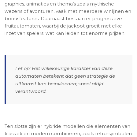
graphics, animaties en thema’s zoals mythische
wezens of avonturen, vaak met meerdere winlijnen en
bonusfeatures. Daarnaast bestaan er progressieve
fruitautomaten, waarbij de jackpot groeit met elke
inzet van spelers, wat kan leiden tot enorme prijzen.
Let op:
Het willekeurige karakter van deze
automaten betekent dat geen strategie de
uitkomst kan beïnvloeden; speel altijd
verantwoord.
Ten slotte zijn er hybride modellen die elementen van
klassiek en modern combineren, zoals retro-symbolen