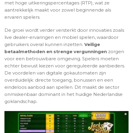
met hoge uitkeringspercentages (RTP), wat ze
aantrekkelijk maakt voor zowel beginnende als
ervaren spelers.
De groei wordt verder versterkt door innovaties zoals
live dealer-ervaringen en mobiel spelen, waardoor
gebruikers overal kunnen inzetten.
Veilige
betaalmethoden en strenge vergunningen
zorgen
voor een betrouwbare omgeving. Spelers moeten
echter bewust kiezen voor gereguleerde aanbieders.
De voordelen van digitale gokautomaten zijn
overduidelijk: directe toegang, bonussen en een
eindeloos aanbod aan spellen. Dit maakt de sector
onmiskenbaar dominant in het huidige Nederlandse
goklandschap.