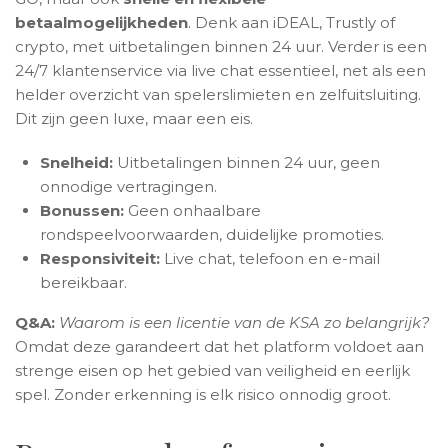
betaalmogelijkheden
. Denk aan iDEAL, Trustly of
crypto, met uitbetalingen binnen 24 uur. Verder is een
24/7 klantenservice via live chat essentieel, net als een
helder overzicht van spelerslimieten en zelfuitsluiting.
Dit zijn geen luxe, maar een eis.
Snelheid:
Uitbetalingen binnen 24 uur, geen
onnodige vertragingen.
Bonussen:
Geen onhaalbare
rondspeelvoorwaarden, duidelijke promoties.
Responsiviteit:
Live chat, telefoon en e-mail
bereikbaar.
Q&A:
Waarom is een licentie van de KSA zo belangrijk?
Omdat deze garandeert dat het platform voldoet aan
strenge eisen op het gebied van veiligheid en eerlijk
spel. Zonder erkenning is elk risico onnodig groot.