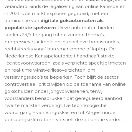
veranderd. Sinds de legalisering van online kansspelen
in 2021 is de markt explosief gegroeid, met een
dominantie van
digitale gokautomaten als
populairste spelvorm
. Deze automaten bieden
spelers 24/7 toegang tot duizenden thema’s,
progressieve jackpots en interactieve bonusrondes,
rechtstreeks vanaf hun smartphone of laptop. De
Nederlandse Kansspelautoriteit handhaaft strikte
licentievoorwaarden, zoals verplichte speeltijdlimieten
en real-time winstverliesoverzichten, om
verslavingsrisico’s te beperken. Toch blijft de sector
controversieel: critici wijzen op de toename van online
gokschulden onder jongvolwassenen, terwijl
voorstanders benadrukken dat gereguleerd aanbod
zwarte markten verdringt. De technologische
vooruitgang – van VR-gokkasten tot AI-gestuurde
persoonlijke limieten – versnelt deze transitie verder.