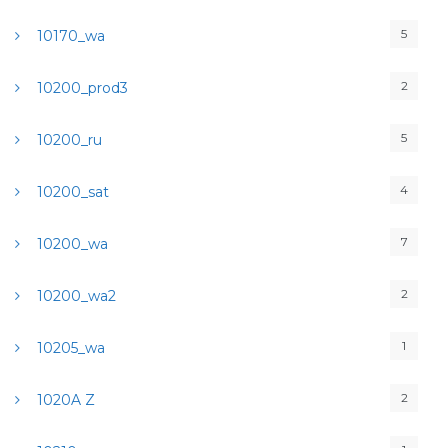
5
10170_wa
2
10200_prod3
5
10200_ru
4
10200_sat
7
10200_wa
2
10200_wa2
1
10205_wa
2
1020A Z