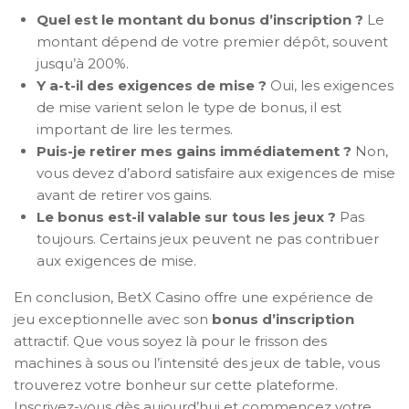
Quel est le montant du bonus d’inscription ?
Le
montant dépend de votre premier dépôt, souvent
jusqu’à 200%.
Y a-t-il des exigences de mise ?
Oui, les exigences
de mise varient selon le type de bonus, il est
important de lire les termes.
Puis-je retirer mes gains immédiatement ?
Non,
vous devez d’abord satisfaire aux exigences de mise
avant de retirer vos gains.
Le bonus est-il valable sur tous les jeux ?
Pas
toujours. Certains jeux peuvent ne pas contribuer
aux exigences de mise.
En conclusion, BetX Casino offre une expérience de
jeu exceptionnelle avec son
bonus d’inscription
attractif. Que vous soyez là pour le frisson des
machines à sous ou l’intensité des jeux de table, vous
trouverez votre bonheur sur cette plateforme.
Inscrivez-vous dès aujourd’hui et commencez votre