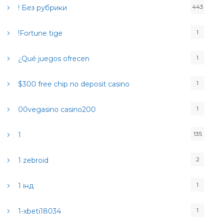
443
! Без рубрики
1
!Fortune tige
1
¿Qué juegos ofrecen
1
$300 free chip no deposit casino
1
00vegasino casino200
135
1
2
1 zebroid
1
1 інд
1
1-xbeti18034