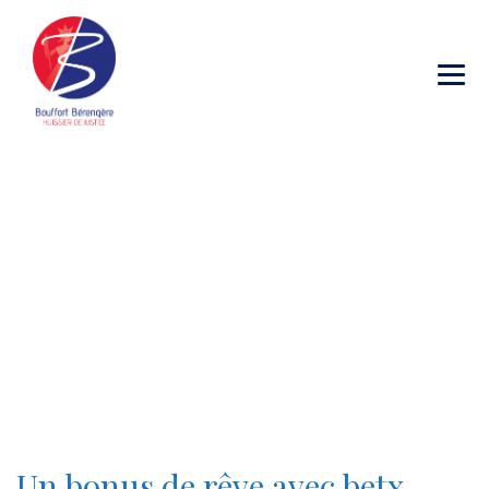
Category Archives:
betxfrance.com
→
→
Blog Large Image
betxfrance.com
Un bonus de rêve avec betx