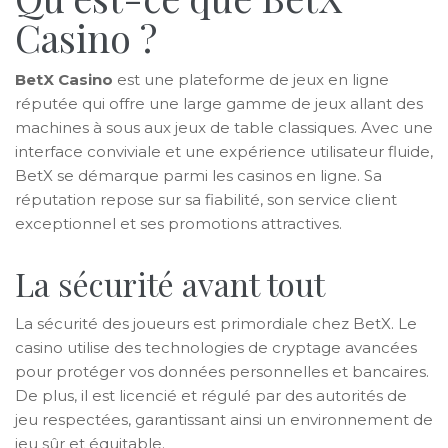
Casino ?
BetX Casino
est une plateforme de jeux en ligne
réputée qui offre une large gamme de jeux allant des
machines à sous aux jeux de table classiques. Avec une
interface conviviale et une expérience utilisateur fluide,
BetX se démarque parmi les casinos en ligne. Sa
réputation repose sur sa fiabilité, son service client
exceptionnel et ses promotions attractives.
La sécurité avant tout
La sécurité des joueurs est primordiale chez BetX. Le
casino utilise des technologies de cryptage avancées
pour protéger vos données personnelles et bancaires.
De plus, il est licencié et régulé par des autorités de
jeu respectées, garantissant ainsi un environnement de
jeu sûr et équitable.