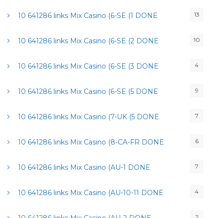
13
10 641286 links Mix Casino (6-SE (1 DONE
10
10 641286 links Mix Casino (6-SE (2 DONE
4
10 641286 links Mix Casino (6-SE (3 DONE
9
10 641286 links Mix Casino (6-SE (5 DONE
7
10 641286 links Mix Casino (7-UK (5 DONE
6
10 641286 links Mix Casino (8-CA-FR DONE
7
10 641286 links Mix Casino (AU-1 DONE
4
10 641286 links Mix Casino (AU-10-11 DONE
2