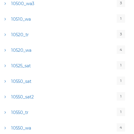
3
10500_wa3
1
10510_wa
3
10520_tr
4
10520_wa
1
10525_sat
1
10550_sat
1
10550_sat2
1
10550_tr
4
10550_wa