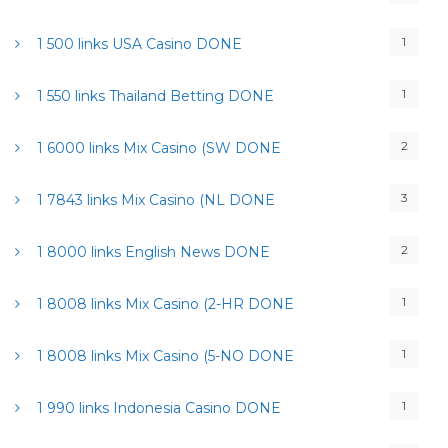
1
1 500 links USA Casino DONE
1
1 550 links Thailand Betting DONE
2
1 6000 links Mix Casino (SW DONE
3
1 7843 links Mix Casino (NL DONE
2
1 8000 links English News DONE
1
1 8008 links Mix Casino (2-HR DONE
1
1 8008 links Mix Casino (5-NO DONE
1
1 990 links Indonesia Casino DONE