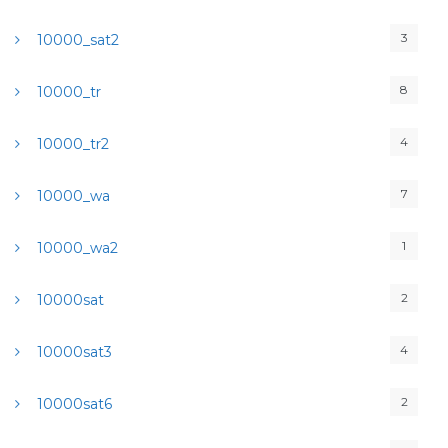
3
10000_sat2
8
10000_tr
4
10000_tr2
7
10000_wa
1
10000_wa2
2
10000sat
4
10000sat3
2
10000sat6