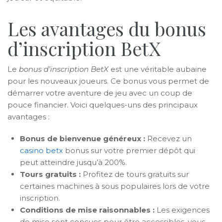
Les avantages du bonus
d’inscription BetX
Le
bonus d’inscription BetX
est une véritable aubaine
pour les nouveaux joueurs. Ce bonus vous permet de
démarrer votre aventure de jeu avec un coup de
pouce financier. Voici quelques-uns des principaux
avantages :
Bonus de bienvenue généreux :
Recevez un
casino betx
bonus sur votre premier dépôt qui
peut atteindre jusqu’à 200%.
Tours gratuits :
Profitez de tours gratuits sur
certaines machines à sous populaires lors de votre
inscription.
Conditions de mise raisonnables :
Les exigences
de mise sont conçues pour être accessibles, vous