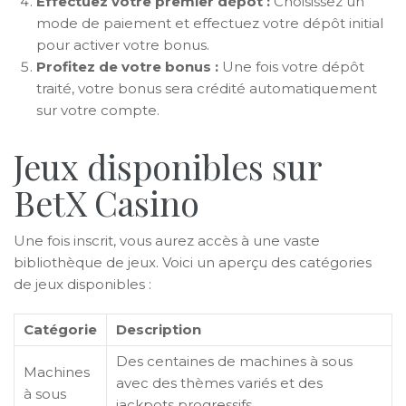
Effectuez votre premier dépôt :
Choisissez un
mode de paiement et effectuez votre dépôt initial
pour activer votre bonus.
Profitez de votre bonus :
Une fois votre dépôt
traité, votre bonus sera crédité automatiquement
sur votre compte.
Jeux disponibles sur
BetX Casino
Une fois inscrit, vous aurez accès à une vaste
bibliothèque de jeux. Voici un aperçu des catégories
de jeux disponibles :
Catégorie
Description
Des centaines de machines à sous
Machines
avec des thèmes variés et des
à sous
jackpots progressifs.