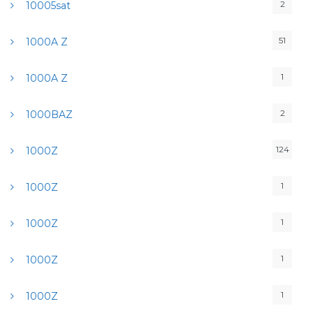
2
10005sat
51
1000A Z
1
1000A Z
2
1000BAZ
124
1000Z
1
1000Z
1
1000Z
1
1000Z
1
1000Z