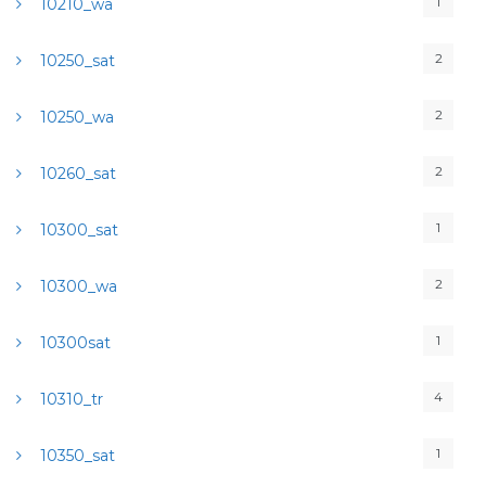
1
10210_wa
2
10250_sat
2
10250_wa
2
10260_sat
1
10300_sat
2
10300_wa
1
10300sat
4
10310_tr
1
10350_sat