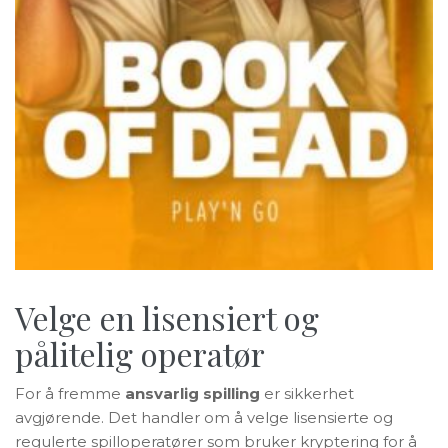
Velge en lisensiert og
pålitelig operatør
For å fremme
ansvarlig spilling
er sikkerhet
avgjørende. Det handler om å velge lisensierte og
regulerte spilloperatører som bruker kryptering for å