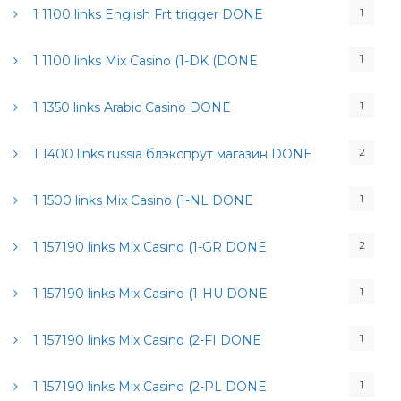
1
1 1100 links English Frt trigger DONE
1
1 1100 links Mix Casino (1-DK (DONE
1
1 1350 links Arabic Casino DONE
2
1 1400 links russia блэкспрут магазин DONE
1
1 1500 links Mix Casino (1-NL DONE
2
1 157190 links Mix Casino (1-GR DONE
1
1 157190 links Mix Casino (1-HU DONE
1
1 157190 links Mix Casino (2-FI DONE
1
1 157190 links Mix Casino (2-PL DONE