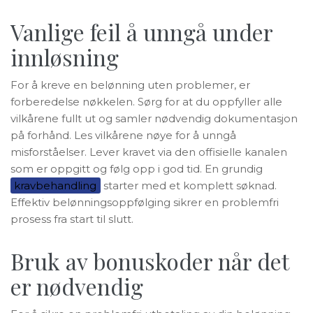
Vanlige feil å unngå under
innløsning
For å kreve en belønning uten problemer, er
forberedelse nøkkelen. Sørg for at du oppfyller alle
vilkårene fullt ut og samler nødvendig dokumentasjon
på forhånd. Les vilkårene nøye for å unngå
misforståelser. Lever kravet via den offisielle kanalen
som er oppgitt og følg opp i god tid. En grundig
kravbehandling
starter med et komplett søknad.
Effektiv belønningsoppfølging sikrer en problemfri
prosess fra start til slutt.
Bruk av bonuskoder når det
er nødvendig