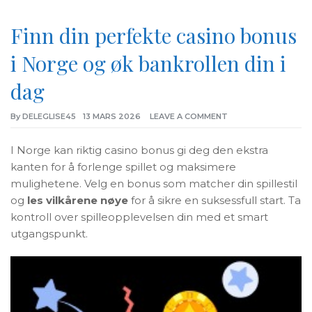
Finn din perfekte casino bonus
i Norge og øk bankrollen din i
dag
By
DELEGLISE45
13 MARS 2026
LEAVE A COMMENT
I Norge kan riktig casino bonus gi deg den ekstra
kanten for å forlenge spillet og maksimere
mulighetene. Velg en bonus som matcher din spillestil
og
les vilkårene nøye
for å sikre en suksessfull start. Ta
kontroll over spilleopplevelsen din med et smart
utgangspunkt.