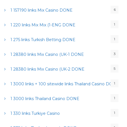
6
1 157190 links Mix Casino DONE
1
1 220 links Mix Mix (1-ENG DONE
1
1 275 links Turkish Betting DONE
3
1 28380 links Mix Casino (UK-1 DONE
5
1 28380 links Mix Casino (UK-2 DONE
1
1 3000 links + 100 sitewide links Thailand Casino DONE
1
1 3000 links Thailand Casino DONE
1
1 330 links Turkiye Casino