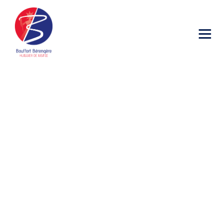
Category Archives:
2)
1980 links Mix
Casino (3-NO-2)
DONE
→
→
Blog Large Image
2) 1980 links Mix Casino (3-
NO-2) DONE