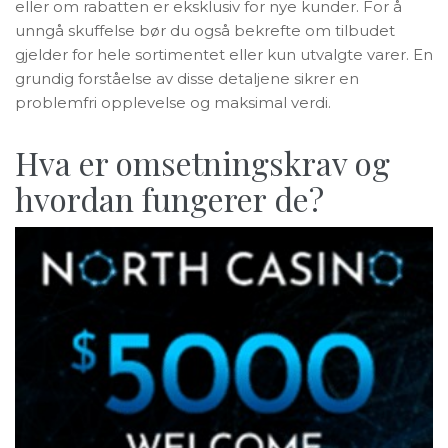
eller om rabatten er eksklusiv for nye kunder. For å
unngå skuffelse bør du også bekrefte om tilbudet
gjelder for hele sortimentet eller kun utvalgte varer. En
grundig forståelse av disse detaljene sikrer en
problemfri opplevelse og maksimal verdi.
Hva er omsetningskrav og
hvordan fungerer de?