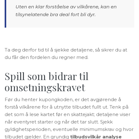
Uten en klar forståelse av vilkårene, kan en
tilsynelatende bra deal fort bli dyr.
Ta deg derfor tid til å sjekke detaljene, så sikrer du at
du får den fordelen du regner med.
Spill som bidrar til
omsetningskravet
Før du henter kupongkoden, er det avgjørende å
forstå vilkårene for å utnytte tilbudet fullt ut. Tenk på
det som å lese kartet før en skattejakt; detaljene viser
når eventyret starter og når det tar slutt. Sjekk
gyldighetsperioden, eventuelle minimumskrav og hvor
tilbudet gjelder. En grundig
tilbudsvilkår analyse