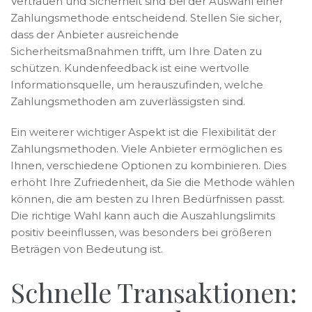
Vertrauen und Sicherheit sind bei der Auswahl einer
Zahlungsmethode entscheidend. Stellen Sie sicher,
dass der Anbieter ausreichende
Sicherheitsmaßnahmen trifft, um Ihre Daten zu
schützen. Kundenfeedback ist eine wertvolle
Informationsquelle, um herauszufinden, welche
Zahlungsmethoden am zuverlässigsten sind.
Ein weiterer wichtiger Aspekt ist die Flexibilität der
Zahlungsmethoden. Viele Anbieter ermöglichen es
Ihnen, verschiedene Optionen zu kombinieren. Dies
erhöht Ihre Zufriedenheit, da Sie die Methode wählen
können, die am besten zu Ihren Bedürfnissen passt.
Die richtige Wahl kann auch die Auszahlungslimits
positiv beeinflussen, was besonders bei größeren
Beträgen von Bedeutung ist.
Schnelle Transaktionen: