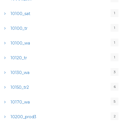
1
10100_sat
1
10100_tr
1
10100_wa
1
10120_tr
3
10130_wa
6
10150_tr2
5
10170_wa
2
10200_prod3