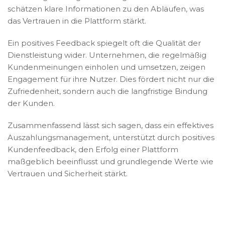
schätzen klare Informationen zu den Abläufen, was
das Vertrauen in die Plattform stärkt.
Ein positives Feedback spiegelt oft die Qualität der
Dienstleistung wider. Unternehmen, die regelmäßig
Kundenmeinungen einholen und umsetzen, zeigen
Engagement für ihre Nutzer. Dies fördert nicht nur die
Zufriedenheit, sondern auch die langfristige Bindung
der Kunden.
Zusammenfassend lässt sich sagen, dass ein effektives
Auszahlungsmanagement, unterstützt durch positives
Kundenfeedback, den Erfolg einer Plattform
maßgeblich beeinflusst und grundlegende Werte wie
Vertrauen und Sicherheit stärkt.