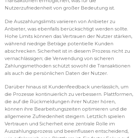
Transaktionen ermöglichen, was für die
Nutzerzufriedenheit von großer Bedeutung ist.
Die Auszahlungslimits variieren von Anbieter zu
Anbieter, was ebenfalls berücksichtigt werden sollte.
Hohe Limits können das Vertrauen der Nutzer stärken,
während niedrige Beträge potentielle Kunden
abschrecken. Sicherheit ist in diesem Prozess nicht zu
vernachlässigen; die Verwendung von sicheren
Zahlungsmethoden schützt sowohl die Transaktionen
als auch die persönlichen Daten der Nutzer.
Darüber hinaus ist Kundenfeedback unerlässlich, um
die Prozesse kontinuierlich zu verbessern. Plattformen,
die auf die Rückmeldungen ihrer Nutzer hören,
können ihre Bearbeitungszeiten optimieren und die
allgemeine Zufriedenheit steigern. Letztlich spielen
Vertrauen und Sicherheit eine zentrale Rolle im
Auszahlungsprozess und beeinflussen entscheidend,