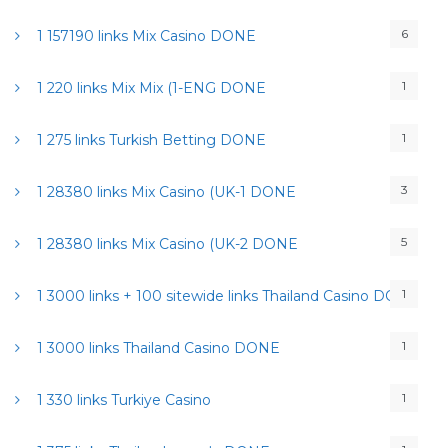
6
1 157190 links Mix Casino DONE
1
1 220 links Mix Mix (1-ENG DONE
1
1 275 links Turkish Betting DONE
3
1 28380 links Mix Casino (UK-1 DONE
5
1 28380 links Mix Casino (UK-2 DONE
1
1 3000 links + 100 sitewide links Thailand Casino DONE
1
1 3000 links Thailand Casino DONE
1
1 330 links Turkiye Casino