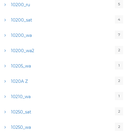
5
10200_ru
4
10200_sat
7
10200_wa
2
10200_wa2
1
10205_wa
2
1020A Z
1
10210_wa
2
10250_sat
2
10250_wa