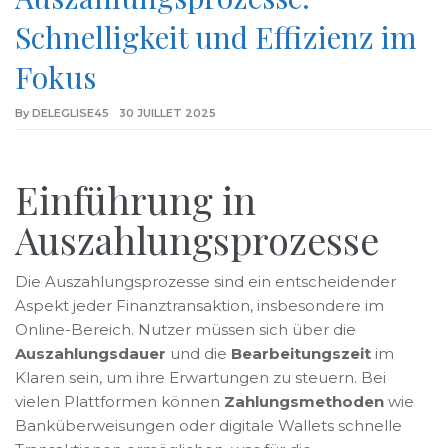
Schnelligkeit und Effizienz im
Fokus
By
DELEGLISE45
30 JUILLET 2025
Einführung in
Auszahlungsprozesse
Die Auszahlungsprozesse sind ein entscheidender
Aspekt jeder Finanztransaktion, insbesondere im
Online-Bereich. Nutzer müssen sich über die
Auszahlungsdauer
und die
Bearbeitungszeit
im
Klaren sein, um ihre Erwartungen zu steuern. Bei
vielen Plattformen können
Zahlungsmethoden
wie
Banküberweisungen oder digitale Wallets schnelle