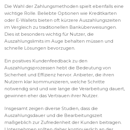
Die Wahl der Zahlungsmethoden spielt ebenfalls eine
wichtige Rolle. Beliebte Optionen wie Kreditkarten
oder E-Wallets bieten oft kürzere Auszahlungszeiten
im Vergleich zu traditionellen Banküberweisungen.
Dies ist besonders wichtig für Nutzer, die
Auszahlungslimits im Auge behalten müssen und
schnelle Lösungen bevorzugen.
Ein positives Kundenfeedback zu den
Auszahlungsprozessen hebt die Bedeutung von
Sicherheit und Effizienz hervor. Anbieter, die ihren
Nutzern klar kommunizieren, welche Schritte
notwendig sind und wie lange die Verarbeitung dauert,
gewinnen eher das Vertrauen ihrer Nutzer.
Insgesamt zeigen diverse Studien, dass die
Auszahlungsdauer und die Bearbeitungszeit
maßgeblich zur Zufriedenheit der Kunden beitragen.
Unternehmen sollten daher kontinuierlich an der