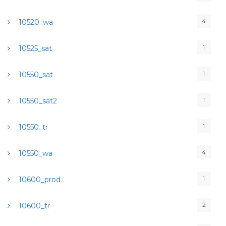
4
10520_wa
1
10525_sat
1
10550_sat
1
10550_sat2
1
10550_tr
4
10550_wa
1
10600_prod
2
10600_tr