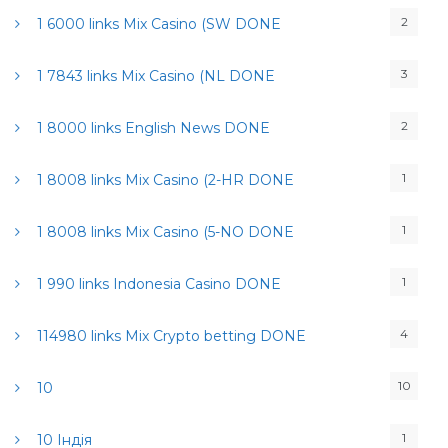
2
1 6000 links Mix Casino (SW DONE
3
1 7843 links Mix Casino (NL DONE
2
1 8000 links English News DONE
1
1 8008 links Mix Casino (2-HR DONE
1
1 8008 links Mix Casino (5-NO DONE
1
1 990 links Indonesia Casino DONE
4
114980 links Mix Crypto betting DONE
10
10
1
10 Індія