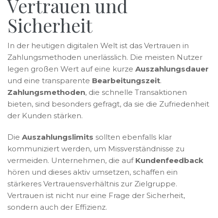
Vertrauen und
Sicherheit
In der heutigen digitalen Welt ist das Vertrauen in
Zahlungsmethoden unerlässlich. Die meisten Nutzer
legen großen Wert auf eine kurze
Auszahlungsdauer
und eine transparente
Bearbeitungszeit
.
Zahlungsmethoden
, die schnelle Transaktionen
bieten, sind besonders gefragt, da sie die Zufriedenheit
der Kunden stärken.
Die
Auszahlungslimits
sollten ebenfalls klar
kommuniziert werden, um Missverständnisse zu
vermeiden. Unternehmen, die auf
Kundenfeedback
hören und dieses aktiv umsetzen, schaffen ein
stärkeres Vertrauensverhältnis zur Zielgruppe.
Vertrauen ist nicht nur eine Frage der Sicherheit,
sondern auch der Effizienz.