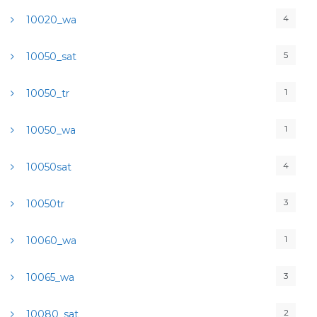
4
10020_wa
5
10050_sat
1
10050_tr
1
10050_wa
4
10050sat
3
10050tr
1
10060_wa
3
10065_wa
2
10080_sat