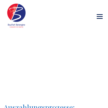
Category Archives:
1000Z
→
→
Blog Large Image
konutkredisihesaplama.net
→
1000Z
Auszahlungsprozesse: