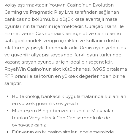
kolaylaştırmaktadır. Youwin Casino’nun Evolution
Gaming ve Pragmatic Play Live tarafından sağlanan
canlı casino bölümü, bu düşük kasa avantajlı masa
oyunlarının tamamını içermektedir. Curaçao lisansı ile
hizmet veren Casinomaxi Casino, slot ve canlı casino
kategorilerindeki zengin içerikleri ve kullanıcı dostu
platform yapısıyla tanınmaktadır. Geniş oyun yelpazesi
ve güvenilir altyapısı sayesinde, farklı oyun türlerinde
kazanç arayan oyuncular için ideal bir seçenektir.
RoyalWin Casino’nun slot kütüphanesi, %96.5 ortalama
RTP oranı ile sektörün en yüksek değerlerinden birine
sahiptir.
Bu teknoloji, bankacılık uygulamalarında kullanılan
en yüksek güvenlik seviyesidir.
Muhteşem Bingo benzer casinolar Makaralar,
bunları Vahşi olarak Can Can sembolü ile de
oynayacaksınız.
Dünyanın en iyi casino siteleri incelememizde