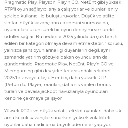
Pragmatic Play, Playson, Play’n GO, NetEnt gibi yüksek
RTP’li oyun sağlayıcılarıyla çalışıyorlar ve bunları en iyi
şekilde kullanıcı ile buluşturuyorlar. Düşük volatilite
slotlar, büyük kazançların cazibesini sunmasa da,
oyunculara uzun süreli bir oyun deneyimi ve sürekli
ödüller sağlar. Bu nedenle 2025 yılında da çok tercih
edilen bir kategori olmaya devam etmektedir. ” sorusu,
yalnızca şans oyunlarına ilgi duyanların değil, aynı
zamanda yatırım gözüyle bakan oyuncuların da
gündeminde. Pragmatic Play, NetEnt, Play’n GO ve
Microgaming gibi dev şirketler arasındaki rekabet
2025’te zirveye ulaştı. Her biri, daha yüksek RTP
(Return to Player) oranları, daha sık verilen bonus
turları ve devasa jackpot havuzlarıyla oyuncuları
kendine çekmeye çalışıyor.
Yüksek RTP’li ve düşük volatiliteli slot oyunları, daha sık
ama küçük kazançlar sunarken, yüksek volatiliteli
oyunlar daha nadir ama büyük ödemeler yapıyor.