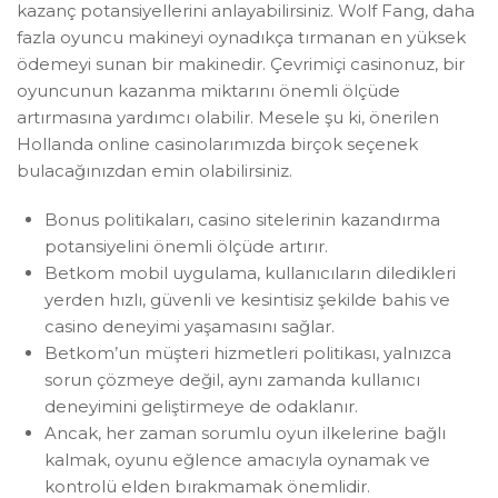
kazanç potansiyellerini anlayabilirsiniz. Wolf Fang, daha
fazla oyuncu makineyi oynadıkça tırmanan en yüksek
ödemeyi sunan bir makinedir. Çevrimiçi casinonuz, bir
oyuncunun kazanma miktarını önemli ölçüde
artırmasına yardımcı olabilir. Mesele şu ki, önerilen
Hollanda online casinolarımızda birçok seçenek
bulacağınızdan emin olabilirsiniz.
Bonus politikaları, casino sitelerinin kazandırma
potansiyelini önemli ölçüde artırır.
Betkom mobil uygulama, kullanıcıların diledikleri
yerden hızlı, güvenli ve kesintisiz şekilde bahis ve
casino deneyimi yaşamasını sağlar.
Betkom’un müşteri hizmetleri politikası, yalnızca
sorun çözmeye değil, aynı zamanda kullanıcı
deneyimini geliştirmeye de odaklanır.
Ancak, her zaman sorumlu oyun ilkelerine bağlı
kalmak, oyunu eğlence amacıyla oynamak ve
kontrolü elden bırakmamak önemlidir.