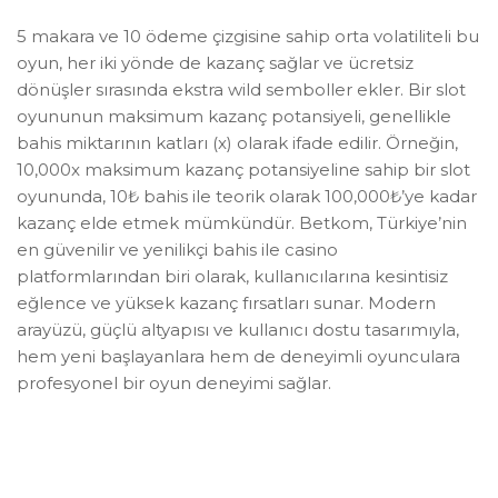
5 makara ve 10 ödeme çizgisine sahip orta volatiliteli bu
oyun, her iki yönde de kazanç sağlar ve ücretsiz
dönüşler sırasında ekstra wild semboller ekler. Bir slot
oyununun maksimum kazanç potansiyeli, genellikle
bahis miktarının katları (x) olarak ifade edilir. Örneğin,
10,000x maksimum kazanç potansiyeline sahip bir slot
oyununda, 10₺ bahis ile teorik olarak 100,000₺’ye kadar
kazanç elde etmek mümkündür. Betkom, Türkiye’nin
en güvenilir ve yenilikçi bahis ile casino
platformlarından biri olarak, kullanıcılarına kesintisiz
eğlence ve yüksek kazanç fırsatları sunar. Modern
arayüzü, güçlü altyapısı ve kullanıcı dostu tasarımıyla,
hem yeni başlayanlara hem de deneyimli oyunculara
profesyonel bir oyun deneyimi sağlar.