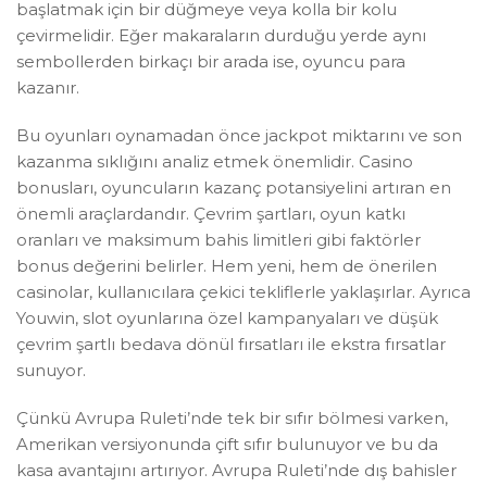
başlatmak için bir düğmeye veya kolla bir kolu
çevirmelidir. Eğer makaraların durduğu yerde aynı
sembollerden birkaçı bir arada ise, oyuncu para
kazanır.
Bu oyunları oynamadan önce jackpot miktarını ve son
kazanma sıklığını analiz etmek önemlidir. Casino
bonusları, oyuncuların kazanç potansiyelini artıran en
önemli araçlardandır. Çevrim şartları, oyun katkı
oranları ve maksimum bahis limitleri gibi faktörler
bonus değerini belirler. Hem yeni, hem de önerilen
casinolar, kullanıcılara çekici tekliflerle yaklaşırlar. Ayrıca
Youwin, slot oyunlarına özel kampanyaları ve düşük
çevrim şartlı bedava dönül fırsatları ile ekstra fırsatlar
sunuyor.
Çünkü Avrupa Ruleti’nde tek bir sıfır bölmesi varken,
Amerikan versiyonunda çift sıfır bulunuyor ve bu da
kasa avantajını artırıyor. Avrupa Ruleti’nde dış bahisler