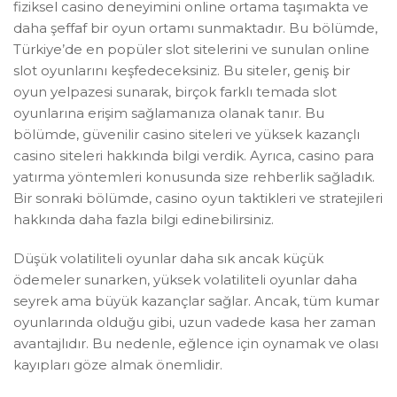
fiziksel casino deneyimini online ortama taşımakta ve
daha şeffaf bir oyun ortamı sunmaktadır. Bu bölümde,
Türkiye’de en popüler slot sitelerini ve sunulan online
slot oyunlarını keşfedeceksiniz. Bu siteler, geniş bir
oyun yelpazesi sunarak, birçok farklı temada slot
oyunlarına erişim sağlamanıza olanak tanır. Bu
bölümde, güvenilir casino siteleri ve yüksek kazançlı
casino siteleri hakkında bilgi verdik. Ayrıca, casino para
yatırma yöntemleri konusunda size rehberlik sağladık.
Bir sonraki bölümde, casino oyun taktikleri ve stratejileri
hakkında daha fazla bilgi edinebilirsiniz.
Düşük volatiliteli oyunlar daha sık ancak küçük
ödemeler sunarken, yüksek volatiliteli oyunlar daha
seyrek ama büyük kazançlar sağlar. Ancak, tüm kumar
oyunlarında olduğu gibi, uzun vadede kasa her zaman
avantajlıdır. Bu nedenle, eğlence için oynamak ve olası
kayıpları göze almak önemlidir.