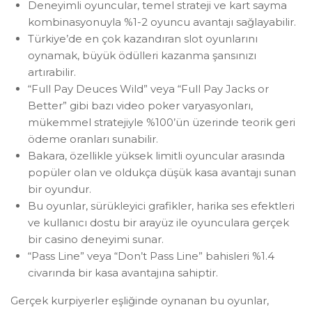
Deneyimli oyuncular, temel strateji ve kart sayma
kombinasyonuyla %1-2 oyuncu avantajı sağlayabilir.
Türkiye’de en çok kazandıran slot oyunlarını
oynamak, büyük ödülleri kazanma şansınızı
artırabilir.
“Full Pay Deuces Wild” veya “Full Pay Jacks or
Better” gibi bazı video poker varyasyonları,
mükemmel stratejiyle %100’ün üzerinde teorik geri
ödeme oranları sunabilir.
Bakara, özellikle yüksek limitli oyuncular arasında
popüler olan ve oldukça düşük kasa avantajı sunan
bir oyundur.
Bu oyunlar, sürükleyici grafikler, harika ses efektleri
ve kullanıcı dostu bir arayüz ile oyunculara gerçek
bir casino deneyimi sunar.
“Pass Line” veya “Don’t Pass Line” bahisleri %1.4
civarında bir kasa avantajına sahiptir.
Gerçek kurpiyerler eşliğinde oynanan bu oyunlar,