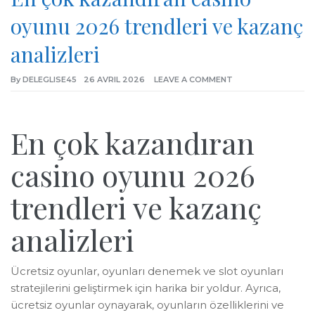
oyunu 2026 trendleri ve kazanç
analizleri
By
DELEGLISE45
26 AVRIL 2026
LEAVE A COMMENT
En çok kazandıran
casino oyunu 2026
trendleri ve kazanç
analizleri
Ücretsiz oyunlar, oyunları denemek ve slot oyunları
stratejilerini geliştirmek için harika bir yoldur. Ayrıca,
ücretsiz oyunlar oynayarak, oyunların özelliklerini ve