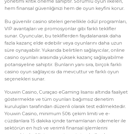
yönetimi kritik öneme sahiptir. Sorumlu oyun ilkeleri,
hem finansal güvenliğinizi hem de oyun keyfini korur.
Bu güvenilir casino siteleri genellikle ödül programları,
VIP avantajları ve promosyonlar gibi farklı teklifler
sunar. Oyuncular, bu tekliflerden faydalanarak daha
fazla kazanç elde edebilir veya oyunlarını daha uzun
süre oynayabilir. Yukarıda belirtilen sağlayıcılar, online
casino oyunları arasında yüksek kazanç sağlayabilme
potansiyeline sahiptir. Bunların yanı sıra, birçok farklı
casino oyun sağlayıcısı da mevcuttur ve farklı oyun
seçenekleri sunar.
Youwin Casino, Curaçao eGaming lisansı altında faaliyet
göstermekte ve tüm oyunları bağımsız denetim
kuruluşları tarafından düzenli olarak test edilmektedir.
Youwin Casino, minimum 50₺ çekim limiti ve e-
cüzdanlara 15 dakika içinde tamamlanan ödemeler ile
sektörün en hızlı ve verimli finansal işlemlerini