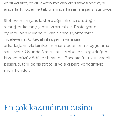
yenilikçi slot, çoklu evren mekanikleri sayesinde aynı
anda farklı ödeme tablolarında kazanma şansı sunuyor.
Slot oyunları şans faktörü ağırlıklı olsa da, doğru
stratejiler kazanç şansınızı artırabilir. Profesyonel
oyuncuların kullandığı kanıtlanmış yöntemleri
inceleyelim. Ortadaki iki şişenin yanı sıra,
arkadaşlarınızla birlikte kumar becerilerinizi uygulama
şansı verir. Oyunda Amerikan sembolleri, özgürlüğün
hissi ve büyük ödüller birarada. Baccarat’ta uzun vadeli
başarı, tutarlı bahis stratejisi ve sıkı para yönetimiyle
mümkündür.
En çok kazandıran casino