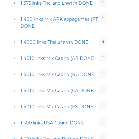
1
1 375 links Thailand บาคาร่า DONE
1
1 400 links Mix APK appsgames (PT
DONE
4
1 4000 links Thai บาคาร่า DONE
1
1 4010 links Mix Casino (AR DONE
1
1 4010 links Mix Casino (BG DONE
1
1 4010 links Mix Casino (CA DONE
1
1 4010 links Mix Casino (ES DONE
1
1 500 links USA Casino DONE
1