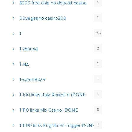
1
$300 free chip no deposit casino
1
00vegasino casino200
135
1
2
1 zebroid
1
1 інд
1
1-xbeti18034
1
1 100 links Italy Roulette (DONE
3
1 110 links Mix Casino (DONE
1
1 1100 links English Frt trigger DONE