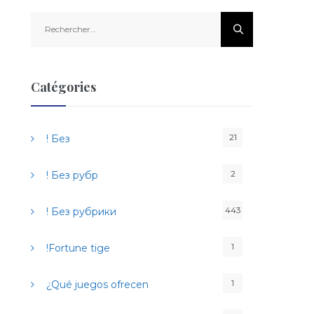
R
e
c
h
e
Catégories
r
c
h
21
! Без
e
r
2
! Без рубр
:
443
! Без рубрики
1
!Fortune tige
1
¿Qué juegos ofrecen