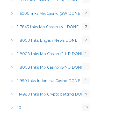
1 550 links Thailand Betting DONE
2
1 6000 links Mix Casino (SW DONE
3
1 7843 links Mix Casino (NL DONE
2
1 8000 links English News DONE
1
1 8008 links Mix Casino (2-HR DONE
1
1 8008 links Mix Casino (5-NO DONE
1
1 990 links Indonesia Casino DONE
4
114980 links Mix Crypto betting DONE
10
10