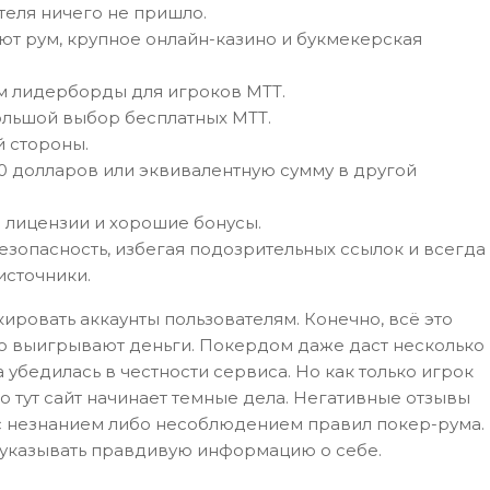
теля ничего не пришло.
т рум, крупное онлайн-казино и букмекерская
м лидерборды для игроков MTT.
льшой выбор бесплатных МТТ.
й стороны.
0 долларов или эквивалентную сумму в другой
 лицензии и хорошие бонусы.
езопасность, избегая подозрительных ссылок и всегда
источники.
кировать аккаунты пользователям. Конечно, всё это
 кто выигрывают деньги. Покердом даже даст несколько
 убедилась в честности сервиса. Но как только игрок
о тут сайт начинает темные дела. Негативные отзывы
 с незнанием либо несоблюдением правил покер-рума.
 указывать правдивую информацию о себе.