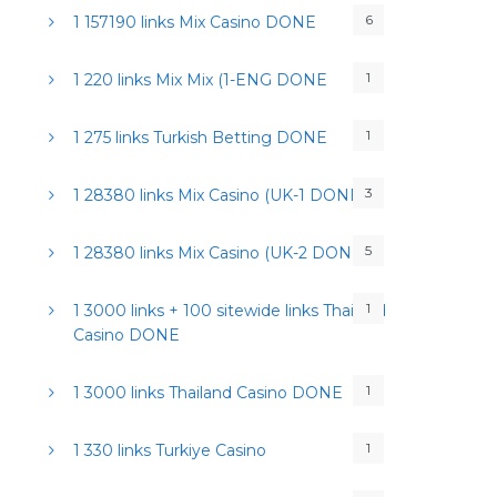
6
1 157190 links Mix Casino DONE
1
1 220 links Mix Mix (1-ENG DONE
1
1 275 links Turkish Betting DONE
3
1 28380 links Mix Casino (UK-1 DONE
5
1 28380 links Mix Casino (UK-2 DONE
1
1 3000 links + 100 sitewide links Thailand
Casino DONE
1
1 3000 links Thailand Casino DONE
1
1 330 links Turkiye Casino