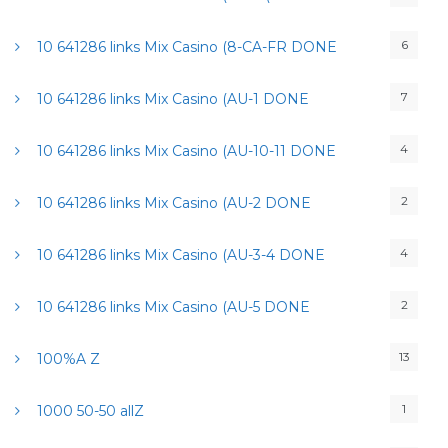
6
10 641286 links Mix Casino (8-CA-FR DONE
7
10 641286 links Mix Casino (AU-1 DONE
4
10 641286 links Mix Casino (AU-10-11 DONE
2
10 641286 links Mix Casino (AU-2 DONE
4
10 641286 links Mix Casino (AU-3-4 DONE
2
10 641286 links Mix Casino (AU-5 DONE
13
100%A Z
1
1000 50-50 allZ