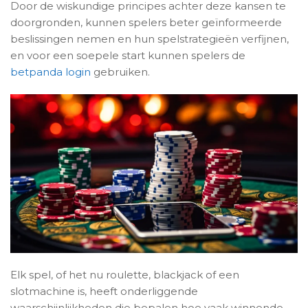
Door de wiskundige principes achter deze kansen te
doorgronden, kunnen spelers beter geïnformeerde
beslissingen nemen en hun spelstrategieën verfijnen,
en voor een soepele start kunnen spelers de
betpanda login
gebruiken.
Elk spel, of het nu roulette, blackjack of een
slotmachine is, heeft onderliggende
waarschijnlijkheden die bepalen hoe vaak winnende