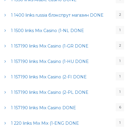
2
1 1400 links russia блэкспрут магазин DONE
1
1 1500 links Mix Casino (1-NL DONE
2
1 157190 links Mix Casino (1-GR DONE
1
1 157190 links Mix Casino (1-HU DONE
1
1 157190 links Mix Casino (2-FI DONE
1
1 157190 links Mix Casino (2-PL DONE
6
1 157190 links Mix Casino DONE
1
1 220 links Mix Mix (1-ENG DONE