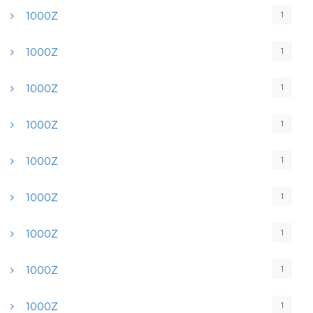
1
1000Z
1
1000Z
1
1000Z
1
1000Z
1
1000Z
1
1000Z
1
1000Z
1
1000Z
1
1000Z