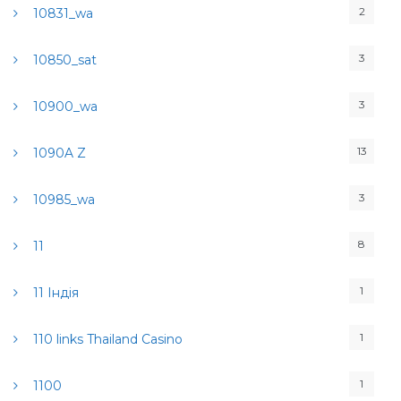
2
10831_wa
3
10850_sat
3
10900_wa
13
1090A Z
3
10985_wa
8
11
1
11 Індія
1
110 links Thailand Casino
1
1100