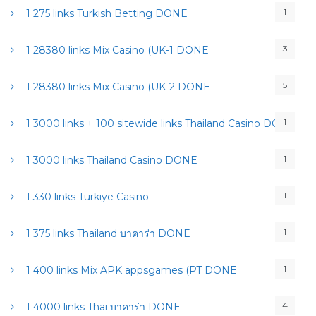
1
1 275 links Turkish Betting DONE
3
1 28380 links Mix Casino (UK-1 DONE
5
1 28380 links Mix Casino (UK-2 DONE
1
1 3000 links + 100 sitewide links Thailand Casino DONE
1
1 3000 links Thailand Casino DONE
1
1 330 links Turkiye Casino
1
1 375 links Thailand บาคาร่า DONE
1
1 400 links Mix APK appsgames (PT DONE
4
1 4000 links Thai บาคาร่า DONE