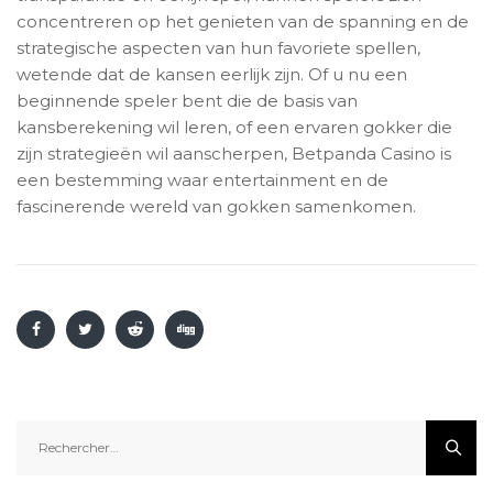
concentreren op het genieten van de spanning en de
strategische aspecten van hun favoriete spellen,
wetende dat de kansen eerlijk zijn. Of u nu een
beginnende speler bent die de basis van
kansberekening wil leren, of een ervaren gokker die
zijn strategieën wil aanscherpen, Betpanda Casino is
een bestemming waar entertainment en de
fascinerende wereld van gokken samenkomen.
R
e
c