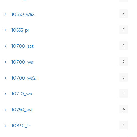
3
10650_wa2
1
10655_pr
1
10700_sat
5
10700_wa
3
10700_wa2
2
10710_wa
6
10750_wa
3
10830_tr