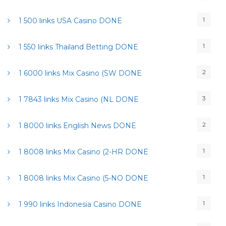
1
1 500 links USA Casino DONE
1
1 550 links Thailand Betting DONE
2
1 6000 links Mix Casino (SW DONE
3
1 7843 links Mix Casino (NL DONE
2
1 8000 links English News DONE
1
1 8008 links Mix Casino (2-HR DONE
1
1 8008 links Mix Casino (5-NO DONE
1
1 990 links Indonesia Casino DONE