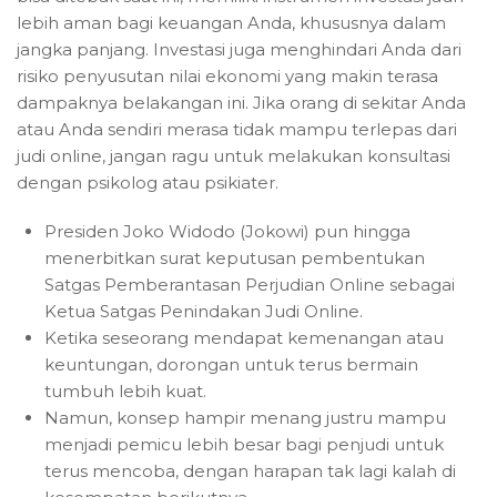
lebih aman bagi keuangan Anda, khususnya dalam
jangka panjang. Investasi juga menghindari Anda dari
risiko penyusutan nilai ekonomi yang makin terasa
dampaknya belakangan ini. Jika orang di sekitar Anda
atau Anda sendiri merasa tidak mampu terlepas dari
judi online, jangan ragu untuk melakukan konsultasi
dengan psikolog atau psikiater.
Presiden Joko Widodo (Jokowi) pun hingga
menerbitkan surat keputusan pembentukan
Satgas Pemberantasan Perjudian Online sebagai
Ketua Satgas Penindakan Judi Online.
Ketika seseorang mendapat kemenangan atau
keuntungan, dorongan untuk terus bermain
tumbuh lebih kuat.
Namun, konsep hampir menang justru mampu
menjadi pemicu lebih besar bagi penjudi untuk
terus mencoba, dengan harapan tak lagi kalah di