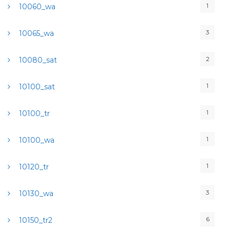
1
10060_wa
3
10065_wa
2
10080_sat
1
10100_sat
1
10100_tr
1
10100_wa
1
10120_tr
3
10130_wa
6
10150_tr2