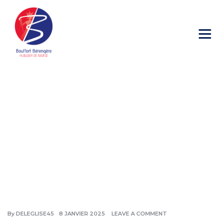
Blog
→
→
→
Blog Large Image
casino-online
Judi
Online Berita, Riset, dan Analisis laman 1
By
DELEGLISE45
8 JANVIER 2025
LEAVE A COMMENT