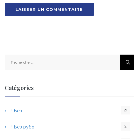
R
e
c
h
e
Catégories
r
c
h
21
! Без
e
r
2
! Без рубр
: