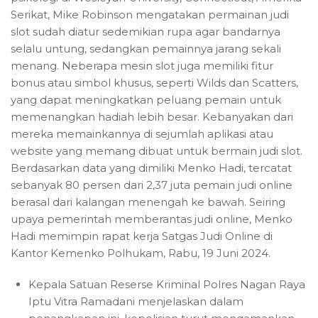
Serikat, Mike Robinson mengatakan permainan judi
slot sudah diatur sedemikian rupa agar bandarnya
selalu untung, sedangkan pemainnya jarang sekali
menang. Neberapa mesin slot juga memiliki fitur
bonus atau simbol khusus, seperti Wilds dan Scatters,
yang dapat meningkatkan peluang pemain untuk
memenangkan hadiah lebih besar. Kebanyakan dari
mereka memainkannya di sejumlah aplikasi atau
website yang memang dibuat untuk bermain judi slot.
Berdasarkan data yang dimiliki Menko Hadi, tercatat
sebanyak 80 persen dari 2,37 juta pemain judi online
berasal dari kalangan menengah ke bawah. Seiring
upaya pemerintah memberantas judi online, Menko
Hadi memimpin rapat kerja Satgas Judi Online di
Kantor Kemenko Polhukam, Rabu, 19 Juni 2024.
Kepala Satuan Reserse Kriminal Polres Nagan Raya
Iptu Vitra Ramadani menjelaskan dalam