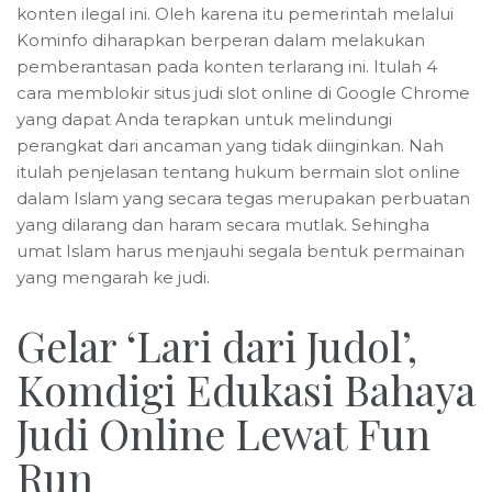
konten ilegal ini. Oleh karena itu pemerintah melalui
Kominfo diharapkan berperan dalam melakukan
pemberantasan pada konten terlarang ini. Itulah 4
cara memblokir situs judi slot online di Google Chrome
yang dapat Anda terapkan untuk melindungi
perangkat dari ancaman yang tidak diinginkan. Nah
itulah penjelasan tentang hukum bermain slot online
dalam Islam yang secara tegas merupakan perbuatan
yang dilarang dan haram secara mutlak. Sehingha
umat Islam harus menjauhi segala bentuk permainan
yang mengarah ke judi.
Gelar ‘Lari dari Judol’,
Komdigi Edukasi Bahaya
Judi Online Lewat Fun
Run