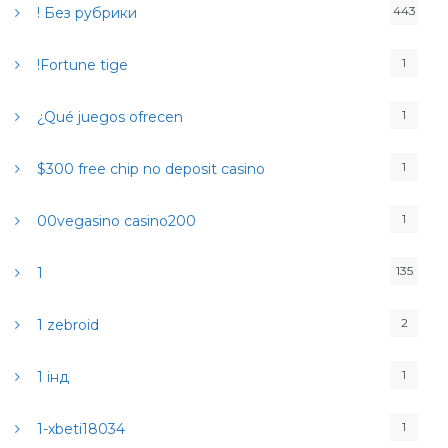
443
! Без рубрики
1
!Fortune tige
1
¿Qué juegos ofrecen
1
$300 free chip no deposit casino
1
00vegasino casino200
135
1
2
1 zebroid
1
1 інд
1
1-xbeti18034