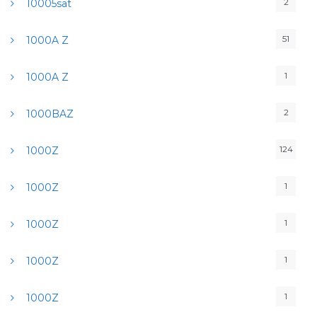
2
10005sat
51
1000A Z
1
1000A Z
2
1000BAZ
124
1000Z
1
1000Z
1
1000Z
1
1000Z
1
1000Z