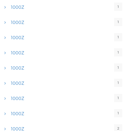
1
1000Z
1
1000Z
1
1000Z
1
1000Z
1
1000Z
1
1000Z
1
1000Z
1
1000Z
2
1000Z