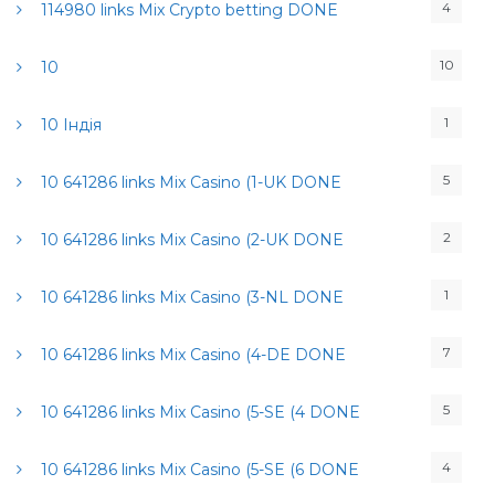
4
114980 links Mix Crypto betting DONE
10
10
1
10 Індія
5
10 641286 links Mix Casino (1-UK DONE
2
10 641286 links Mix Casino (2-UK DONE
1
10 641286 links Mix Casino (3-NL DONE
7
10 641286 links Mix Casino (4-DE DONE
5
10 641286 links Mix Casino (5-SE (4 DONE
4
10 641286 links Mix Casino (5-SE (6 DONE