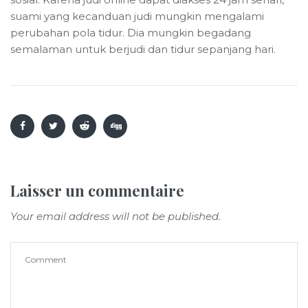
suami yang kecanduan judi mungkin mengalami
perubahan pola tidur. Dia mungkin begadang
semalaman untuk berjudi dan tidur sepanjang hari.
Laisser un commentaire
Your email address will not be published.