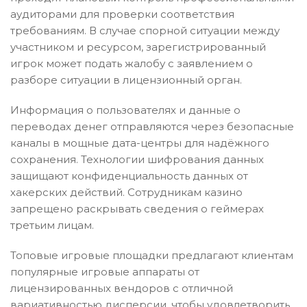
аудиторами для проверки соответствия
требованиям. В случае спорной ситуации между
участником и ресурсом, зарегистрированный
игрок может подать жалобу с заявлением о
разборе ситуации в лицензионный орган.
Информация о пользователях и данные о
переводах денег отправляются через безопасные
каналы в мощные дата-центры для надёжного
сохранения. Технологии шифрования данных
защищают конфиденциальность данных от
хакерских действий. Сотрудникам казино
запрещено раскрывать сведения о геймерах
третьим лицам.
Топовые игровые площадки предлагают клиентам
популярные игровые аппараты от
лицензированных вендоров с отличной
вариативностью дисперсии, чтобы удовлетворить