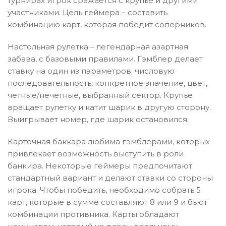
турнирах игрок сражается с крупье и другими
участниками. Цель геймера – составить
комбинацию карт, которая победит соперников.
Настольная рулетка – легендарная азартная
забава, с базовыми правилами. Гэмблер делает
ставку на один из параметров: числовую
последовательность, конкретное значение, цвет,
четные/нечетные, выбранный сектор. Крупье
вращает рулетку и катит шарик в другую сторону.
Выигрывает номер, где шарик остановился.
Карточная баккара любима гэмблерами, которых
привлекает возможность выступить в роли
банкира. Некоторые геймеры предпочитают
стандартный вариант и делают ставки со стороны
игрока. Чтобы победить, необходимо собрать 5
карт, которые в сумме составляют 8 или 9 и бьют
комбинации противника. Карты обладают