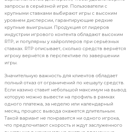
запросы в серьёзной игре. Пользователи с
крупными ставками выбирают игры с высоким
уровнем дисперсии, гарантирующие редкие
крупные выигрыши. Продукция от лидеров
индустрии игрового контента обладают высоким
RTP, и популярны у хайроллеров при серьёзных
ставках. RTP описывает, сколько средств вернётся
игроку вернётся в перспективе по завершении
игры.
Значительную важность для клиентов обладает
полный отказ от ограничений по кешауту средств.
Если казино ставит небольшой максимум на вывод
которую можно вывести на профиль в рамках
одного платежа, за неделю или календарный
месяц, процесс вывода окажется длительным.
Такой вариант не понравится ни одного игрока,
что предпочитают скорость и ждут заслуженного