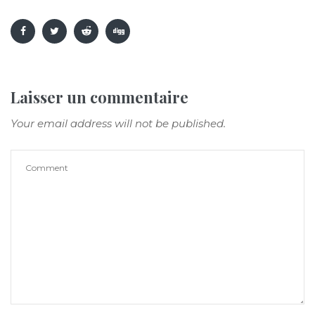
Laisser un commentaire
Your email address will not be published.