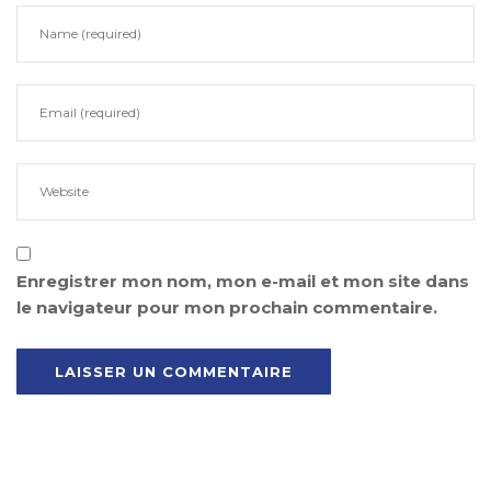
Enregistrer mon nom, mon e-mail et mon site dans
le navigateur pour mon prochain commentaire.