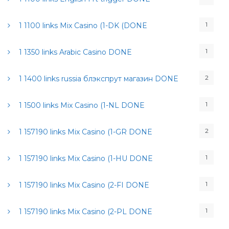
1
1 1100 links Mix Casino (1-DK (DONE
1
1 1350 links Arabic Casino DONE
2
1 1400 links russia блэкспрут магазин DONE
1
1 1500 links Mix Casino (1-NL DONE
2
1 157190 links Mix Casino (1-GR DONE
1
1 157190 links Mix Casino (1-HU DONE
1
1 157190 links Mix Casino (2-FI DONE
1
1 157190 links Mix Casino (2-PL DONE