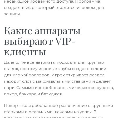
несанкционированного доступа. Программа
создает шифр, который вводится игроком для
защиты.
Какие аппараты
выбирают VIP-
клиенты
Далеко не все автоматы подходят для крупных
ставок, поэтому игровые клубы создают секции
для игр хайроллеров. Игрок открывает раздел,
находит слот с максимальными ставками и делает
пари. Самыми востребованными являются рулетка,
покер, баккара и блэкджек.
Покер – востребованное развлечение с крупными
ставками и реальными шансами на успех. В