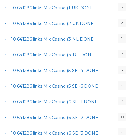
5
10 641286 links Mix Casino (1-UK DONE
2
10 641286 links Mix Casino (2-UK DONE
1
10 641286 links Mix Casino (3-NL DONE
7
10 641286 links Mix Casino (4-DE DONE
5
10 641286 links Mix Casino (5-SE (4 DONE
4
10 641286 links Mix Casino (5-SE (6 DONE
13
10 641286 links Mix Casino (6-SE (1 DONE
10
10 641286 links Mix Casino (6-SE (2 DONE
4
10 641286 links Mix Casino (6-SE (3 DONE