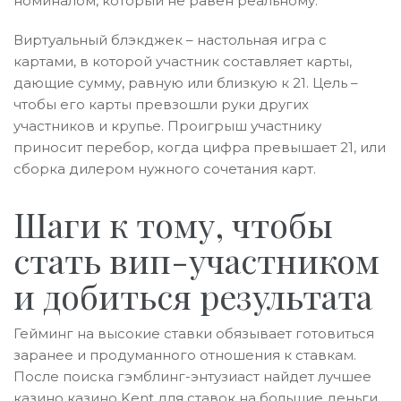
номиналом, который не равен реальному.
Виртуальный блэкджек – настольная игра с
картами, в которой участник составляет карты,
дающие сумму, равную или близкую к 21. Цель –
чтобы его карты превзошли руки других
участников и крупье. Проигрыш участнику
приносит перебор, когда цифра превышает 21, или
сборка дилером нужного сочетания карт.
Шаги к тому, чтобы
стать вип-участником
и добиться результата
Гейминг на высокие ставки обязывает готовиться
заранее и продуманного отношения к ставкам.
После поиска гэмблинг-энтузиаст найдет лучшее
казино казино Kent для ставок на большие деньги,