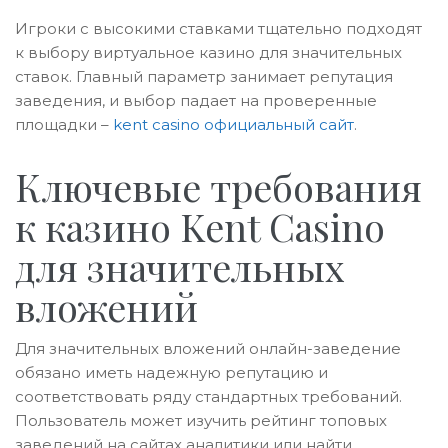
Игроки с высокими ставками тщательно подходят
к выбору виртуальное казино для значительных
ставок. Главный параметр занимает репутация
заведения, и выбор падает на проверенные
площадки –
kent casino официальный сайт
.
Ключевые требования
к казино Kent Casino
для значительных
вложений
Для значительных вложений онлайн-заведение
обязано иметь надежную репутацию и
соответствовать ряду стандартных требований.
Пользователь может изучить рейтинг топовых
заведений на сайтах аналитики или найти