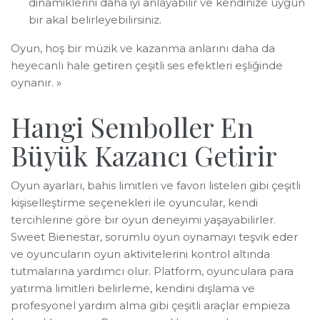
dinamiklerini daha iyi anlayabilir ve kendinize uygun
bir akal belirleyebilirsiniz.
Oyun, hoş bir müzik ve kazanma anlarını daha da
heyecanlı hale getiren çeşitli ses efektleri eşliğinde
oynanır. »
Hangi Semboller En
Büyük Kazancı Getirir
Oyun ayarları, bahis limitleri ve favori listeleri gibi çeşitli
kişiselleştirme seçenekleri ile oyuncular, kendi
tercihlerine göre bir oyun deneyimi yaşayabilirler.
Sweet Bienestar, sorumlu oyun oynamayı teşvik eder
ve oyuncuların oyun aktivitelerini kontrol altında
tutmalarına yardımcı olur. Platform, oyunculara para
yatırma limitleri belirleme, kendini dışlama ve
profesyonel yardım alma gibi çeşitli araçlar empieza