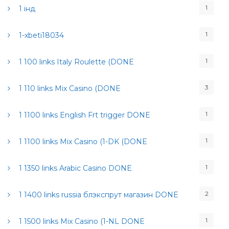
1
1 інд
1
1-xbeti18034
1
1 100 links Italy Roulette (DONE
3
1 110 links Mix Casino (DONE
1
1 1100 links English Frt trigger DONE
1
1 1100 links Mix Casino (1-DK (DONE
1
1 1350 links Arabic Casino DONE
2
1 1400 links russia блэкспрут магазин DONE
1
1 1500 links Mix Casino (1-NL DONE