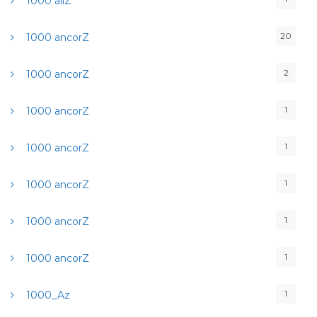
1000 allZ
20
1000 ancorZ
2
1000 ancorZ
1
1000 ancorZ
1
1000 ancorZ
1
1000 ancorZ
1
1000 ancorZ
1
1000 ancorZ
1
1000_Az