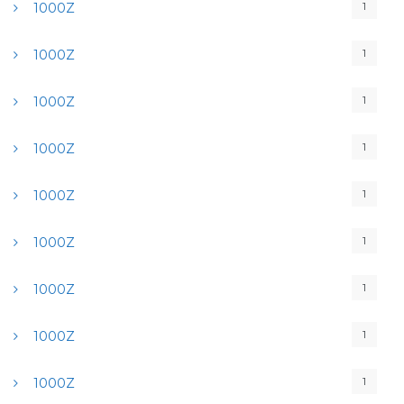
1
1000Z
1
1000Z
1
1000Z
1
1000Z
1
1000Z
1
1000Z
1
1000Z
1
1000Z
1
1000Z