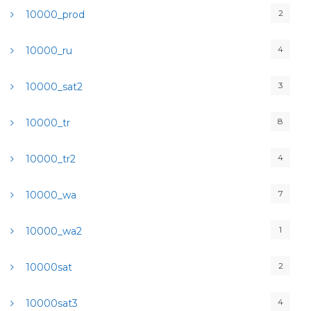
2
10000_prod
4
10000_ru
3
10000_sat2
8
10000_tr
4
10000_tr2
7
10000_wa
1
10000_wa2
2
10000sat
4
10000sat3