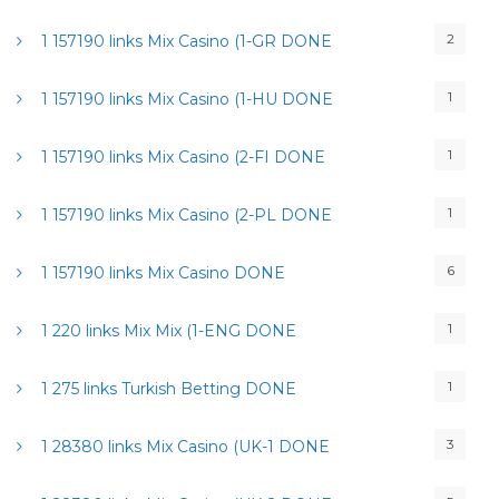
2
1 157190 links Mix Casino (1-GR DONE
1
1 157190 links Mix Casino (1-HU DONE
1
1 157190 links Mix Casino (2-FI DONE
1
1 157190 links Mix Casino (2-PL DONE
6
1 157190 links Mix Casino DONE
1
1 220 links Mix Mix (1-ENG DONE
1
1 275 links Turkish Betting DONE
3
1 28380 links Mix Casino (UK-1 DONE