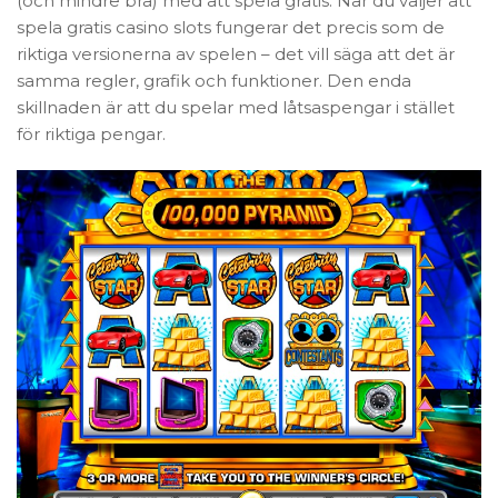
(och mindre bra) med att spela gratis. När du väljer att
spela gratis casino slots fungerar det precis som de
riktiga versionerna av spelen – det vill säga att det är
samma regler, grafik och funktioner. Den enda
skillnaden är att du spelar med låtsaspengar i stället
för riktiga pengar.