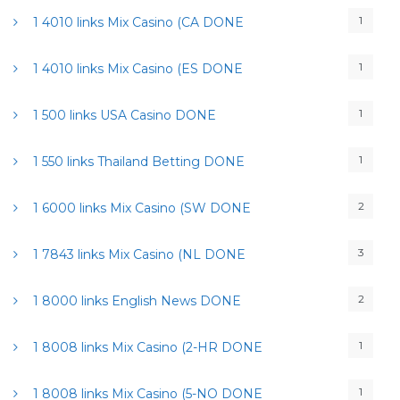
1
1 4010 links Mix Casino (CA DONE
1
1 4010 links Mix Casino (ES DONE
1
1 500 links USA Casino DONE
1
1 550 links Thailand Betting DONE
2
1 6000 links Mix Casino (SW DONE
3
1 7843 links Mix Casino (NL DONE
2
1 8000 links English News DONE
1
1 8008 links Mix Casino (2-HR DONE
1
1 8008 links Mix Casino (5-NO DONE