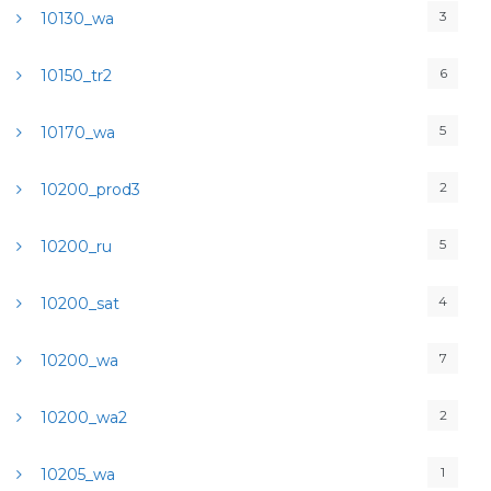
3
10130_wa
6
10150_tr2
5
10170_wa
2
10200_prod3
5
10200_ru
4
10200_sat
7
10200_wa
2
10200_wa2
1
10205_wa