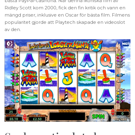
bästa PayPal-casinona. När denna ikoniska film av
Ridley Scott kom 2000, fick den fin kritik och vann en
mängd priser, inklusive en Oscar för bästa film. Filmens
popularitet gjorde att Playtech skapade en videoslot
av den.