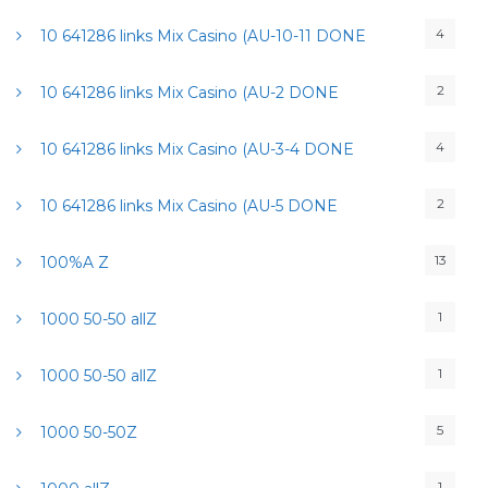
4
10 641286 links Mix Casino (AU-10-11 DONE
2
10 641286 links Mix Casino (AU-2 DONE
4
10 641286 links Mix Casino (AU-3-4 DONE
2
10 641286 links Mix Casino (AU-5 DONE
13
100%A Z
1
1000 50-50 allZ
1
1000 50-50 allZ
5
1000 50-50Z
1