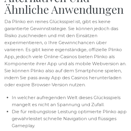
Ähnliche Anwendungen
Da Plinko ein reines Glücksspiel ist, gibt es keine
garantierte Gewinnstrategie. Sie können jedoch das
Risiko zuschneiden und mit den Einsätzen
experimentieren, o Ihre Gewinnchancen über
variieren. Es gibt keine eigenständige, offizielle Plinko
App, jedoch viele Online-Casinos bieten Plinko als
Komponente ihrer App und als mobile Webversion an.
Sie können Plinko also auf dem Smartphone spielen,
indem Sie pass away App des Casinos herunterladen
oder expire Browser-Version nutzen.
In welcher aufregenden Welt dieses Glücksspiels
mangelt es nicht an Spannung und Zufall.
Die für reibungslose Leistung optimierte Plinko app
gewährleistet schnelle Navigation und flüssiges
Gameplay.