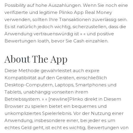
Possibility auf hohe Auszahlungen. Wenn Sie noch eine
verifizierte und legitime Plinko App Real Money
verwenden, sollten Ihre Transaktionen zuverlässig sein.
Es ist natürlich jedoch wichtig, sicherzustellen, dass die
Anwendung vertrauenswürdig ist » « und positive
Bewertungen loath, bevor Sie Cash einzahlen.
About The App
Diese Methode gewährleistet auch expire
Kompatibilität auf den Geräten, einschließlich
Desktop-Computern, Laptops, Smartphones und
Tablets, unabhängig vonseiten ihrem
Betriebssystem. » « [newline]Plinko direkt in Diesem
Browser zu spielen bietet ein bequemes und
unkompliziertes Spielerlebnis. Vor der Nutzung einer
Anwendung, insbesondere einer, bei jeder es um
echtes Geld geht, ist echt es wichtig, Bewertungen von