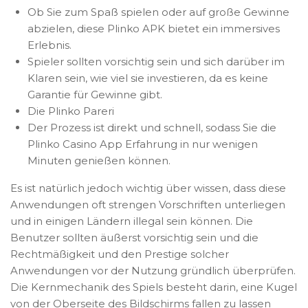
Ob Sie zum Spaß spielen oder auf große Gewinne
abzielen, diese Plinko APK bietet ein immersives
Erlebnis.
Spieler sollten vorsichtig sein und sich darüber im
Klaren sein, wie viel sie investieren, da es keine
Garantie für Gewinne gibt.
Die Plinko Pareri
Der Prozess ist direkt und schnell, sodass Sie die
Plinko Casino App Erfahrung in nur wenigen
Minuten genießen können.
Es ist natürlich jedoch wichtig über wissen, dass diese
Anwendungen oft strengen Vorschriften unterliegen
und in einigen Ländern illegal sein können. Die
Benutzer sollten äußerst vorsichtig sein und die
Rechtmäßigkeit und den Prestige solcher
Anwendungen vor der Nutzung gründlich überprüfen.
Die Kernmechanik des Spiels besteht darin, eine Kugel
von der Oberseite des Bildschirms fallen zu lassen