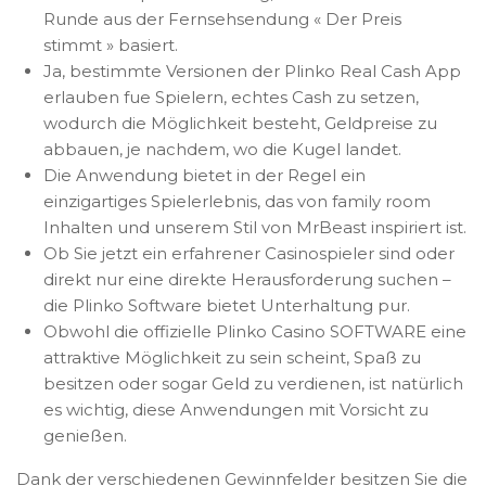
Runde aus der Fernsehsendung « Der Preis
stimmt » basiert.
Ja, bestimmte Versionen der Plinko Real Cash App
erlauben fue Spielern, echtes Cash zu setzen,
wodurch die Möglichkeit besteht, Geldpreise zu
abbauen, je nachdem, wo die Kugel landet.
Die Anwendung bietet in der Regel ein
einzigartiges Spielerlebnis, das von family room
Inhalten und unserem Stil von MrBeast inspiriert ist.
Ob Sie jetzt ein erfahrener Casinospieler sind oder
direkt nur eine direkte Herausforderung suchen –
die Plinko Software bietet Unterhaltung pur.
Obwohl die offizielle Plinko Casino SOFTWARE eine
attraktive Möglichkeit zu sein scheint, Spaß zu
besitzen oder sogar Geld zu verdienen, ist natürlich
es wichtig, diese Anwendungen mit Vorsicht zu
genießen.
Dank der verschiedenen Gewinnfelder besitzen Sie die