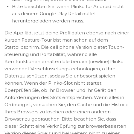
Bitte beachten Sie, wenn Plinko für Android nicht
aus deinem Google Play Retail outlet
heruntergeladen werden muss.
Die App lädt jetzt deine Profildaten ebenso nach einer
kurzen Feature-Tour bist man schon auf dem
Startbildschirm. Die cell phone Version bietet Touch-
Steuerung und Portabilität, während alle
Kernfunktionen erhalten bleiben. » « [newline]Plinko
verwendet Verschlüsselungstechnologien, o Ihre
Daten zu schützen, sodass Sie unbesorgt spielen
können. Wenn der Plinko-Slot nicht startet,
überprüfen Sie, ob Ihr Browser und Ihr Gerät den
Anforderungen des Slots entsprechen. Wenn alles in
Ordnung ist, versuchen Sie, den Cache und die Historie
Ihres Browsers zu löschen oder einen anderen
Browser zu gebrauchen. Bitte beachten Sie, dass
dieser Schritt eine Verknüpfung zur browserbasierten
Version dieses Spiels und bei weitem nicht zu einer