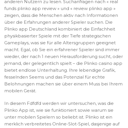
anderen Nutzern zu lesen. Suchanfragen nach « real
funds plinko app review » und « review plinko app »
zeigen, dass die Menschen aktiv nach Informationen
über die Erfahrungen anderer Spieler suchen. Die
Plinko app Deutschland kombiniert die Einfachheit
physikbasierter Spiele mit der Tiefe strategischen
Gameplays, was sie für alle Altersgruppen geeignet
macht. Egal, ob Sie ein erfahrener Spieler sind immer
wieder, der nach 1 neuen Herausforderung sucht, oder
jemand, der gelegentlich spielt – die Plinko casino app
bietet endlose Unterhaltung. Ihre lebendige Grafik,
fesselnden Seems und das Potenzial für echte
Belohnungen machen sie über einem Muss bei Ihrem
mobilen Gerät.
In diesem Fdfdfd werden wir untersuchen, was die
Plinko App ist, wie sie funktioniert sowie warum sie
unter mobilen Spielern so beliebt ist. Plinko ist ein
merklich verbreitetes Online-Slot-Spiel, dasjenige auf