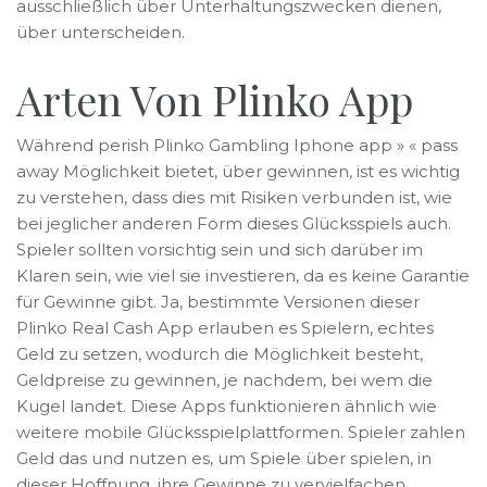
ausschließlich über Unterhaltungszwecken dienen,
über unterscheiden.
Arten Von Plinko App
Während perish Plinko Gambling Iphone app » « pass
away Möglichkeit bietet, über gewinnen, ist es wichtig
zu verstehen, dass dies mit Risiken verbunden ist, wie
bei jeglicher anderen Form dieses Glücksspiels auch.
Spieler sollten vorsichtig sein und sich darüber im
Klaren sein, wie viel sie investieren, da es keine Garantie
für Gewinne gibt. Ja, bestimmte Versionen dieser
Plinko Real Cash App erlauben es Spielern, echtes
Geld zu setzen, wodurch die Möglichkeit besteht,
Geldpreise zu gewinnen, je nachdem, bei wem die
Kugel landet. Diese Apps funktionieren ähnlich wie
weitere mobile Glücksspielplattformen. Spieler zahlen
Geld das und nutzen es, um Spiele über spielen, in
dieser Hoffnung, ihre Gewinne zu vervielfachen.