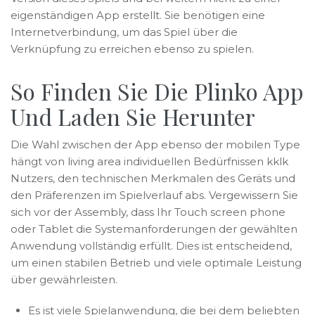
eigenständigen App erstellt. Sie benötigen eine
Internetverbindung, um das Spiel über die
Verknüpfung zu erreichen ebenso zu spielen.
So Finden Sie Die Plinko App
Und Laden Sie Herunter
Die Wahl zwischen der App ebenso der mobilen Type
hängt von living area individuellen Bedürfnissen kklk
Nutzers, den technischen Merkmalen des Geräts und
den Präferenzen im Spielverlauf abs. Vergewissern Sie
sich vor der Assembly, dass Ihr Touch screen phone
oder Tablet die Systemanforderungen der gewählten
Anwendung vollständig erfüllt. Dies ist entscheidend,
um einen stabilen Betrieb und viele optimale Leistung
über gewährleisten.
Es ist viele Spielanwendung, die bei dem beliebten