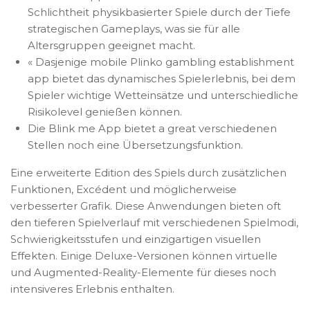
Schlichtheit physikbasierter Spiele durch der Tiefe
strategischen Gameplays, was sie für alle
Altersgruppen geeignet macht.
« Dasjenige mobile Plinko gambling establishment
app bietet das dynamisches Spielerlebnis, bei dem
Spieler wichtige Wetteinsätze und unterschiedliche
Risikolevel genießen können.
Die Blink me App bietet a great verschiedenen
Stellen noch eine Übersetzungsfunktion.
Eine erweiterte Edition des Spiels durch zusätzlichen
Funktionen, Excédent und möglicherweise
verbesserter Grafik. Diese Anwendungen bieten oft
den tieferen Spielverlauf mit verschiedenen Spielmodi,
Schwierigkeitsstufen und einzigartigen visuellen
Effekten. Einige Deluxe-Versionen können virtuelle
und Augmented-Reality-Elemente für dieses noch
intensiveres Erlebnis enthalten.