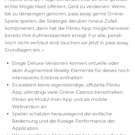
echte Möglichkeit offeriert, Geld zu verdienen. Wenn
Sie zu denjenigen gehören, pass away gerne Online-
Spiele spielen, die Strategie darüber hinaus Zufall
kombinieren, dann hat die Plinko App möglicherweise
bereits Ihre Aufmerksamkeit erregt. Für alle, perish
noch nicht vertraut sind, tauchen wir jetzt in pass away
Grundlagen ein. »
Einige Deluxe-Versionen können virtuelle oder
aber Augmented-Reality-Elemente für dieses noch
intensiveres Erlebnis enthalten.
Es existiert keine eigenständige, offizielle Plinko
App, allerdings viele Online-Casinos bereithalten
Plinko als Modul ihrer App und als mobile
Webversion an.
Spieler schätzen herausragend die einfache
Bedienung und die flüssige Performance der
Application.